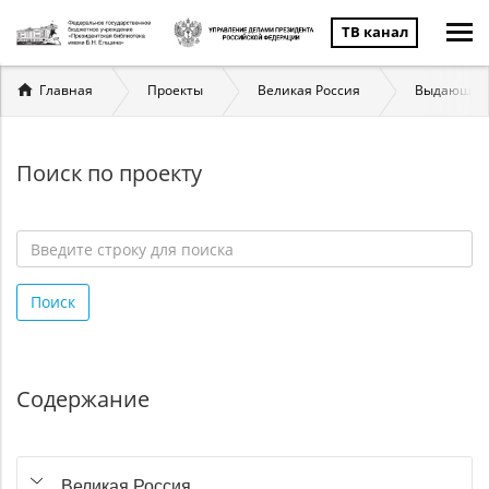
ТВ канал
Вы
Главная
Проекты
Великая Россия
Выдающиес
здесь
Поиск по проекту
Введите
строку
Поиск
для
поиска
*
Содержание
Великая Россия