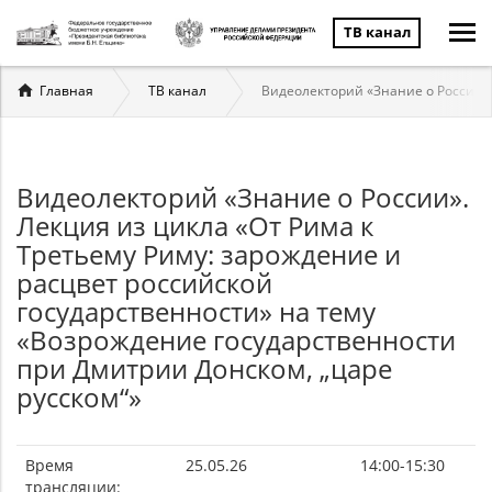
ТВ канал
Вы
Главная
ТВ канал
Видеолекторий «Знание о России».
здесь
Видеолекторий «Знание о России».
Лекция из цикла «От Рима к
Третьему Риму: зарождение и
расцвет российской
государственности» на тему
«Возрождение государственности
при Дмитрии Донском, „царе
русском“»
Время
25.05.26
14:00-15:30
трансляции: