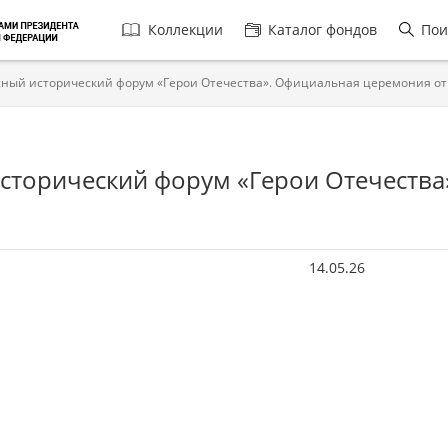
Главная
Коллекции
Каталог фондов
Пои
навигация
жный исторический форум «Герои Отечества». Официальная церемония о
сторический форум «Герои Отечеств
14.05.26