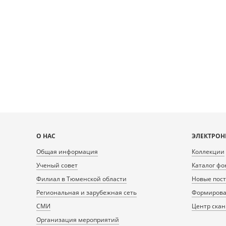
Карта
О НАС
ЭЛЕКТРОН
сайта
Общая информация
Коллекции
Ученый совет
Каталог фо
Филиал в Тюменской области
Новые пос
Региональная и зарубежная сеть
Формирован
СМИ
Центр ска
Организация мероприятий