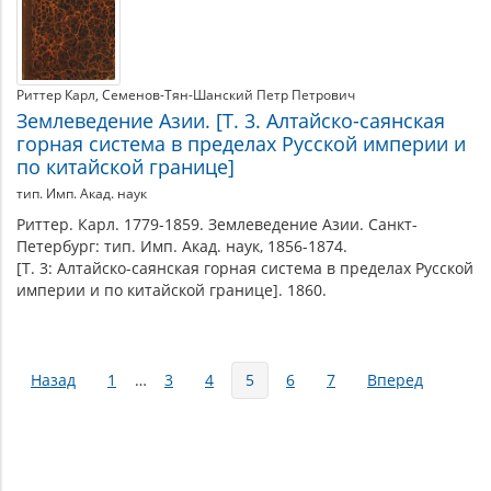
Риттер Карл
Семенов-Тян-Шанский Петр Петрович
Землеведение Азии. [Т. 3. Алтайско-саянская
горная система в пределах Русской империи и
по китайской границе]
тип. Имп. Акад. наук
Риттер. Карл. 1779-1859. Землеведение Азии. Санкт-
Петербург: тип. Имп. Акад. наук, 1856-1874.
[Т. 3: Алтайско-саянская горная система в пределах Русской
империи и по китайской границе]. 1860.
Страницы
Назад
1
…
3
4
5
6
7
Вперед