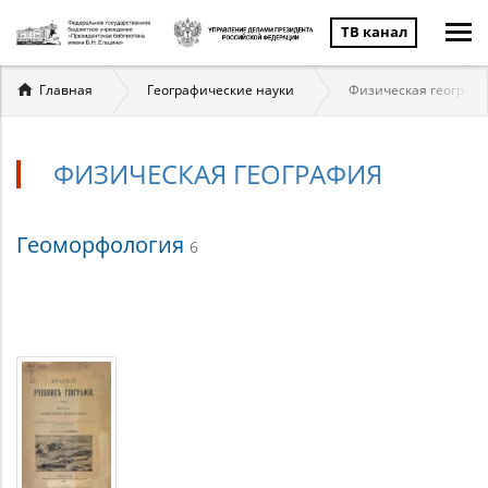
ТВ канал
Вы
Главная
Географические науки
Физическая географ
здесь
ФИЗИЧЕСКАЯ ГЕОГРАФИЯ
Физическая
Геоморфология
6
география
Материалы
по
теме