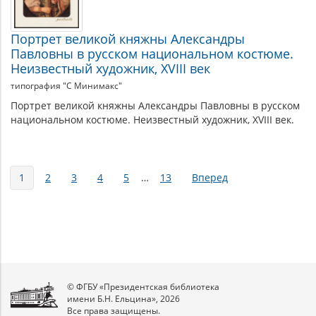
Портрет великой княжны Александры
Павловны в русском национальном костюме.
Неизвестный художник, XVIII век
типография "С Минимакс"
Портрет великой княжны Александры Павловны в русском
национальном костюме. Неизвестный художник, XVIII век.
Страницы
1
2
3
4
5
…
13
Вперед
© ФГБУ «Президентская библиотека
имени Б.Н. Ельцина», 2026
Все права защищены.