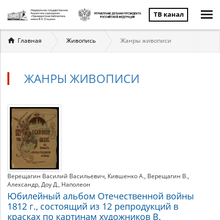
ТВ канал
Вы
Главная
Живопись
Жанры живописи
здесь
ЖАНРЫ ЖИВОПИСИ
Жанры
Материалы
по
живописи
теме
Верещагин Василий Васильевич
Кившенко А.
Верещагин В.
Александр
Доу Д.
Наполеон
Юбилейный альбом Отечественной войны
1812 г., состоящий из 12 репродукций в
красках по картинам художников В.