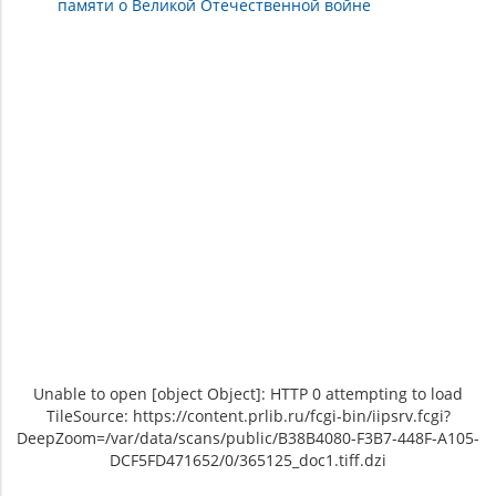
памяти о Великой Отечественной войне
Unable to open [object Object]: HTTP 0 attempting to load
TileSource: https://content.prlib.ru/fcgi-bin/iipsrv.fcgi?
DeepZoom=/var/data/scans/public/B38B4080-F3B7-448F-A105-
DCF5FD471652/0/365125_doc1.tiff.dzi