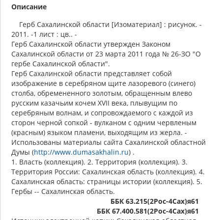
Описание
Герб Сахалинской области [Изоматериал] : рисунок. -
2011. -1 лист : цв.. -
Герб Сахалинской области утвержден Законом
Сахалинской области от 23 марта 2011 года № 26-ЗО "О
гербе Сахалинской области".
Герб Сахалинской области представляет собой
изображение в серебряном щите лазоревого (синего)
столба, обремененного золотым, обращенным влево
русским казачьим кочем XVII века, плывущим по
серебряным волнам, и сопровождаемого с каждой из
сторон черной сопкой - вулканом с одним червленым
(красным) языком пламени, выходящим из жерла. -
Использованы материалы сайта Сахалинской областной
Думы (
http://www.dumasakhalin.ru
) .
1. Власть (коллекция). 2. Территория (коллекция). 3.
Территория России: Сахалинская область (коллекция). 4.
Сахалинская область: страницы истории (коллекция). 5.
Гербы -- Сахалинская область.
ББК 63.215(2Рос-4Сах)я61
ББК 67.400.581(2Рос-4Сах)я61