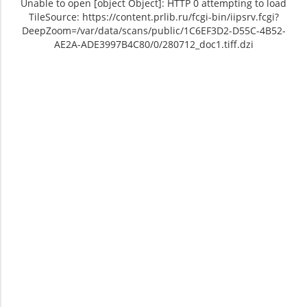
Unable to open [object Object]: HTTP 0 attempting to load
TileSource: https://content.prlib.ru/fcgi-bin/iipsrv.fcgi?
DeepZoom=/var/data/scans/public/1C6EF3D2-D55C-4B52-
AE2A-ADE3997B4C80/0/280712_doc1.tiff.dzi