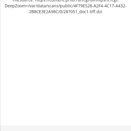
DeepZoom=/var/data/scans/public/4F79E528-A2F4-4C17-A432-
2B8CE3E2A98C/0/287051_doc1.tiff.dzi