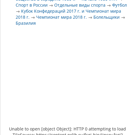
Спорт в России
→
Отдельные виды спорта
→
Футбол
→
Кубок Конфедераций 2017 г. и Чемпионат мира
2018 г.
→
Чемпионат мира 2018 г.
→
Болельщики
→
Бразилия
Unable to open [object Object]: HTTP 0 attempting to load
TileSource: https://content.prlib.ru/fcgi-bin/iipsrv.fcgi?