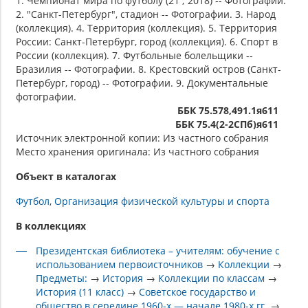
1. Чемпионат мира по футболу (21 ; 2018) -- Фотографии.
2. "Санкт-Петербург", стадион -- Фотографии. 3. Народ
(коллекция). 4. Территория (коллекция). 5. Территория
России: Санкт-Петербург, город (коллекция). 6. Спорт в
России (коллекция). 7. Футбольные болельщики --
Бразилия -- Фотографии. 8. Крестовский остров (Санкт-
Петербург, город) -- Фотографии. 9. Документальные
фотографии.
ББК 75.578,491.1я611
ББК 75.4(2-2СПб)я611
Источник электронной копии: Из частного собрания
Место хранения оригинала: Из частного собрания
Объект в каталогах
Футбол
Организация физической культуры и спорта
В коллекциях
Президентская библиотека – учителям: обучение с
использованием первоисточников
→
Коллекции
→
Предметы:
→
История
→
Коллекции по классам
→
История (11 класс)
→
Советское государство и
общество в середине 1960-х — начале 1980-х гг.
→