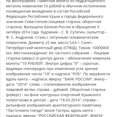
На фотографиях: Памятная монета из недрагоценного
металла номиналом 10 рублей в обычном исполнении,
посвященная вхождению в состав Российской
Федерации Республики Крым и города федерального
значения Севастополя (лицевая сторона, оборотная
сторона). Выпущена Банком России в обращение 9
октября 2014 года. Художник - С. В. Сутягин, скульптор -
Ф. С. Андронов. Сталь с латунным гальваническим
покрытием. Диаметр 22 мм. масса 5,63 г. Санкт-
Петербургский монетный двор (СПМД). Тираж: 10000000
экз. Местонахождение: Из частного собрания. - Лицевая
сторона (аверс): в центре диска – обозначение номинала
монеты "10 РУБЛЕЙ". Внутри цифры "0" – скрытые,
видимые поочередно при изменении угла зрения
изображения числа "10" и надписи "РУБ". По окружности
вдоль канта – надписи, вверху: "БАНК РОССИИ", внизу –
дата: "2014", слева – стилизованное изображение
лавровой ветви, справа – дубовой. Оборотная сторона
(реверс) - на фоне контурных очертаний Крымского
полуострова в центре – дата "18.03.2014", справа –
рельефное изображение архитектурного памятника
"Ласточкино гнездо" возле Гаспры, вдоль канта –
надписи, вверху: "РОССИЙСКАЯ ФЕДЕРАЦИЯ", ВНИЗУ: