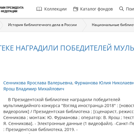
Главная
Коллекции
Каталог фондов
Пои
навигация
История библиотечного дела в России
Национальные библио
ТЕКЕ НАГРАДИЛИ ПОБЕДИТЕЛЕЙ МУЛ
"
Сенникова Ярослава Валерьевна
Фурманова Юлия Николаев
Ярош Владимир Михайлович
В Президентской библиотеке наградили победителей
мультимедийного конкурса "Взгляд иностранца-2018" : [новос
видеоролик] / Президентская библиотека ; [сценарист, режисс
Сенникова ; монтаж: Ю. Фурманова ; оператор: В. Ярош ; текст
Я. Сенникова]. - Электронные данные (1 видеофайл). -Санкт-П
: Президентская библиотека, 2019. -