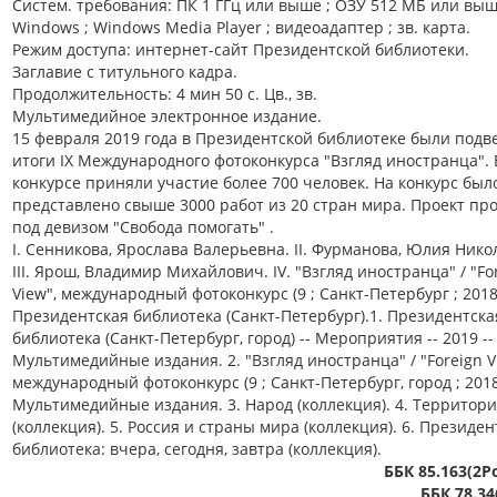
Систем. требования: ПК 1 ГГц или выше ; ОЗУ 512 МБ или выш
Windows ; Windows Media Player ; видеоадаптер ; зв. карта.
Режим доступа: интернет-сайт Президентской библиотеки.
Заглавие с титульного кадра.
Продолжительность: 4 мин 50 с. Цв., зв.
Мультимедийное электронное издание.
15 февраля 2019 года в Президентской библиотеке были под
итоги IX Международного фотоконкурса "Взгляд иностранца". 
конкурсе приняли участие более 700 человек. На конкурс был
представлено свыше 3000 работ из 20 стран мира. Проект пр
под девизом "Свобода помогать" .
I. Сенникова, Ярослава Валерьевна. II. Фурманова, Юлия Нико
III. Ярош, Владимир Михайлович. IV. "Взгляд иностранца" / "Fo
View", международный фотоконкурс (9 ; Санкт-Петербург ; 2018)
Президентская библиотека (Санкт-Петербург).1. Президентска
библиотека (Санкт-Петербург, город) -- Мероприятия -- 2019 --
Мультимедийные издания. 2. "Взгляд иностранца" / "Foreign V
международный фотоконкурс (9 ; Санкт-Петербург, город ; 2018)
Мультимедийные издания. 3. Народ (коллекция). 4. Территор
(коллекция). 5. Россия и страны мира (коллекция). 6. Президен
библиотека: вчера, сегодня, завтра (коллекция).
ББК 85.163(2Р
ББК 78.34