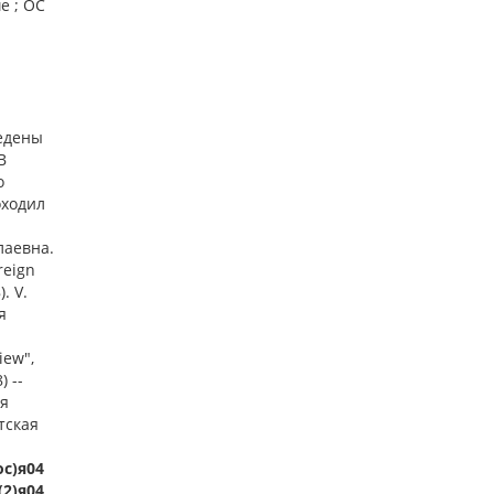
е ; ОС
ведены
В
о
оходил
лаевна.
reign
. V.
я
iew",
 --
ия
тская
ос)я04
(2)я04