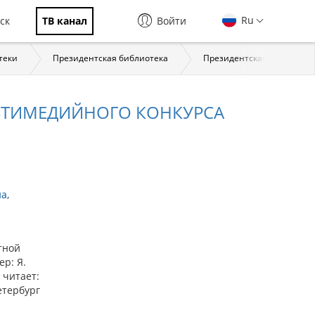
Ru
ск
ТВ канал
Войти
теки
Президентская библиотека
Президентская библиотека:
ЬТИМЕДИЙНОГО КОНКУРСА
на
тной
ер: Я.
 читает:
етербург