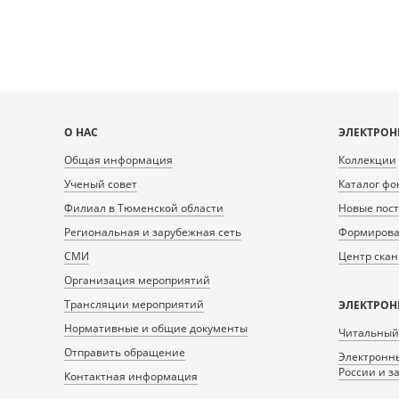
Карта
О НАС
ЭЛЕКТРОН
сайта
Общая информация
Коллекции
Ученый совет
Каталог фо
Филиал в Тюменской области
Новые пос
Региональная и зарубежная сеть
Формирован
СМИ
Центр ска
Организация мероприятий
Трансляции мероприятий
ЭЛЕКТРОН
Нормативные и общие документы
Читальный
Отправить обращение
Электронны
России и з
Контактная информация