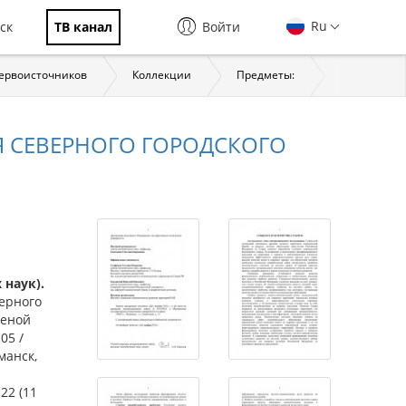
Ru
ск
ТВ канал
Войти
первоисточников
Коллекции
Предметы:
История
 СЕВЕРНОГО ГОРОДСКОГО
наук).
ерного
ченой
05 /
манск,
-22 (11