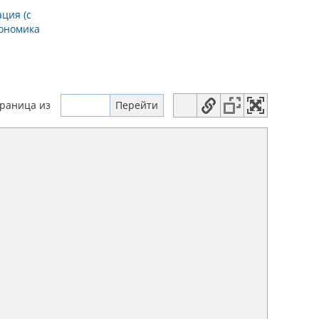
ция (с
ономика
траница
из