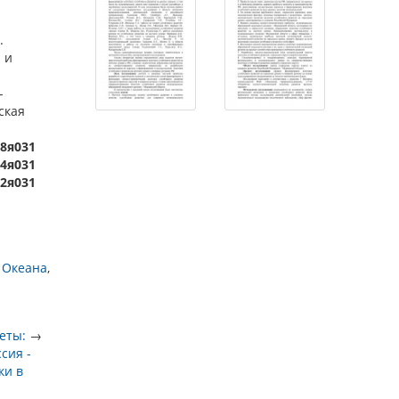
.
 и
-
ская
18я031
64я031
22я031
 Океана
еты:
→
ссия -
ки в