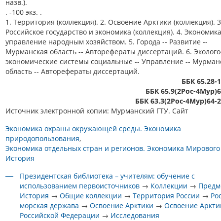
назв.).
. -100 экз. .
1. Территория (коллекция). 2. Освоение Арктики (коллекция). 3
Российское государство и экономика (коллекция). 4. Экономика
управление народным хозяйством. 5. Города -- Развитие --
Мурманская область -- Авторефераты диссертаций. 6. Эколого
экономические системы социальные -- Управление -- Мурман
область -- Авторефераты диссертаций.
ББК 65.28-
ББК 65.9(2Рос-4Мур)
ББК 63.3(2Рос-4Мур)64-
Источник электронной копии: Мурманский ГТУ. Сайт
Экономика охраны окружающей среды. Экономика
природопользования
Экономика отдельных стран и регионов. Экономика Мирового
История
Президентская библиотека – учителям: обучение с
использованием первоисточников
→
Коллекции
→
Предм
История
→
Общие коллекции
→
Территория России
→
Ро
морская держава
→
Освоение Арктики
→
Освоение Аркти
Российской Федерации
→
Исследования