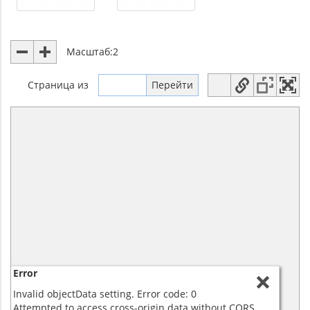
Масштаб:
2
Страница
из
Error
Invalid objectData setting. Error code: 0
Attempted to access cross-origin data without CORS.