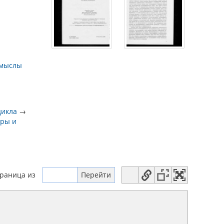
омыслы
цикла
→
гры и
траница
из