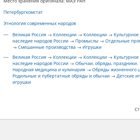
Место хранения оригинала: МАЭ РАН
Петербургкомстат
Этнология современных народов
Великая Россия
→
Коллекции
→
Коллекции
→
Культурное
наследие народов России
→
Промыслы
→
Отдельные пр
→
Смешанные производства
→
Игрушки
Великая Россия
→
Коллекции
→
Коллекции
→
Культурное
наследие народов России
→
Обычаи, обряды, праздники.
Народная медицина и кулинария
→
Обряды жизненного 
Родильные и пубертатные обряды и обычаи
→
Детские и
игрушки
С