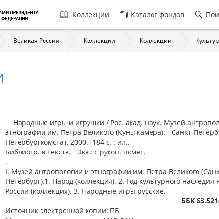
Главная
Коллекции
Каталог фондов
Пои
навигация
Великая Россия
Коллекции
Коллекции
Культур
И
Народные игры и игрушки / Рос. акад. наук. Музей антропол
этнографии им. Петра Великого (Кунсткамера). - Санкт-Петербу
Петербургкомстат, 2000. -184 с. : ил.. -
Библиогр. в тексте. - Экз.: с рукоп. помет.
.
I. Музей антропологии и этнографии им. Петра Великого (Санк
Петербург).1. Народ (коллекция). 2. Год культурного наследия
России (коллекция). 3. Народные игры русские.
ББК 63.521
Источник электронной копии: ПБ