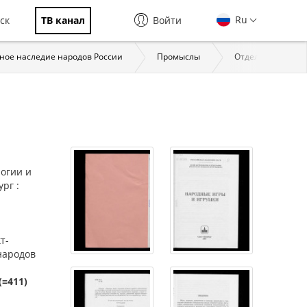
Ru
ск
ТВ канал
Войти
ное наследие народов России
Промыслы
Отдельные пром
огии и
рг :
т-
 народов
(=411)