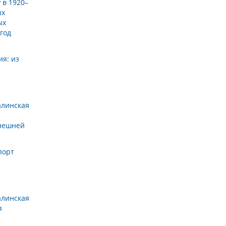
 в 1920–
ых
ых
 год
ия: из
алинская
ы
внешней
порт
алинская
я