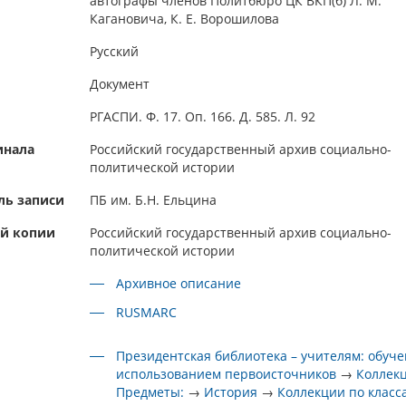
автографы членов Политбюро ЦК ВКП(б) Л. М.
Кагановича, К. Е. Ворошилова
Русский
Документ
РГАСПИ. Ф. 17. Оп. 166. Д. 585. Л. 92
инала
Российский государственный архив социально-
политической истории
ль записи
ПБ им. Б.Н. Ельцина
ой копии
Российский государственный архив социально-
политической истории
Архивное описание
RUSMARC
Президентская библиотека – учителям: обуче
использованием первоисточников
→
Коллек
Предметы:
→
История
→
Коллекции по класс