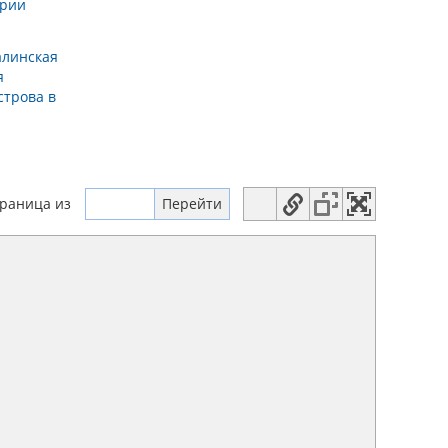
ерии
алинская
я
строва в
траница
из