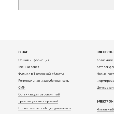
Карта
О НАС
ЭЛЕКТРОН
сайта
Общая информация
Коллекции
Ученый совет
Каталог фо
Филиал в Тюменской области
Новые пос
Региональная и зарубежная сеть
Формирован
СМИ
Центр ска
Организация мероприятий
Трансляции мероприятий
ЭЛЕКТРОН
Нормативные и общие документы
Читальный