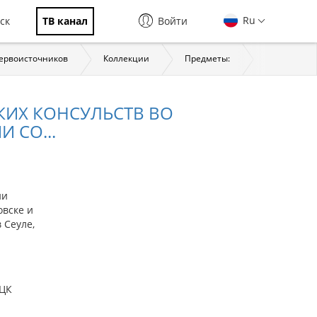
Ru
ск
ТВ канал
Войти
первоисточников
Коллекции
Предметы:
История
КИХ КОНСУЛЬСТВ ВО
 СО...
ии
овске и
 Сеуле,
 ЦК