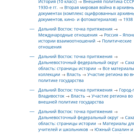
История (10 класс)
→
Внешняя политика СССР
1930-е гг.
→
Вторая мировая война в архивн
документах (комплекс оцифрованных архивн
документов, кино- и фотоматериалов)
→
1938
Дальний Восток: точка притяжения
→
Международные отношения
→
Россия – Япон
истории взаимоотношений
→
Политические
отношения
Дальний Восток: точка притяжения
→
Дальневосточный федеральный округ
→
Сах
область: страницы истории
→
Все материал
коллекции
→
Власть
→
Участие региона во 
политике государства
Дальний Восток: точка притяжения
→
Город-
Владивосток
→
Власть
→
Участие региона во
внешней политике государства
Дальний Восток: точка притяжения
→
Дальневосточный федеральный округ
→
Сах
область: страницы истории
→
Материалы дл
учителей и школьников
→
Южный Сахалин и