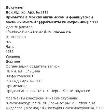
Документ
Док./Ед. хр. Арх. № 3113
Прибытие в Москву английской и французской
военных миссий : [фрагменты кинохроники]. 1939
Идентификатор
9fa0da52-f9a3-41cc-a23f-c912045443e4
Язык текста
rus
Даты
1939
Уровень
Документ
Организация-создатель записи
ПБ им. Б.Н. Ельцина
Шифр хранения
РГАКФД / Арх. № 3113
Примечание
Продолжительность: 31 с. Черно-белый, звуковой
Фрагменты кинохроники из киножурнала:
"Союзкиножурнал № 78" / режиссеры: И. Сеткина, М.
Фиделева. [Москва] : Киностудия Союзкинохроника, 1939