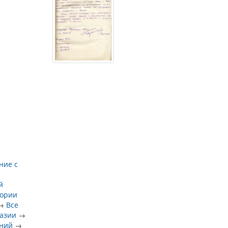
ние с
й
тории
→
Все
разии
→
ений
→