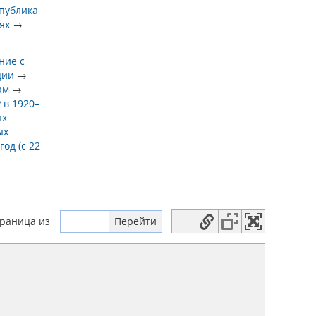
спублика
ях
→
ние с
ции
→
ам
→
 в 1920–
ых
ых
год (с 22
траница
из