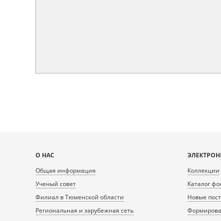
Карта
О НАС
ЭЛЕКТРОН
сайта
Общая информация
Коллекции
Ученый совет
Каталог фо
Филиал в Тюменской области
Новые пос
Региональная и зарубежная сеть
Формирован