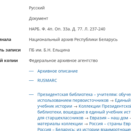
Русский
Документ
НАРБ. Ф. 4п. Оп. 33а. Д. 77. Л. 237-240
инала
Национальный архив Республики Беларусь
ль записи
ПБ им. Б.Н. Ельцина
ой копии
Федеральное архивное агентство
Архивное описание
RUSMARC
Президентская библиотека – учителям: обуче
использованием первоисточников
→
Единый
учебник истории
→
Коллекции Президентско
библиотеки, вошедшие в единый учебник ис
для старшеклассников
→
Евразия – наш дом
материалы коллекции
→
Россия – страны Ев
Россия – Беларусь: из истории взаимоотнош