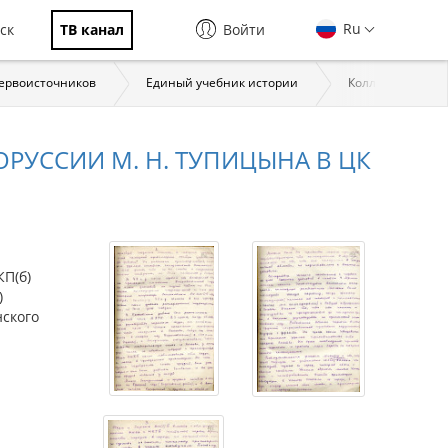
Ru
ск
ТВ канал
Войти
первоисточников
Единый учебник истории
Коллекции През
ОРУССИИ М. Н. ТУПИЦЫНА В ЦК
КП(б)
)
нского