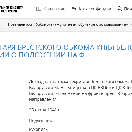
Главная
Коллекции
Каталог фондов
Пои
навигация
Президентская библиотека – учителям: обучение с использованием 
АРЯ БРЕСТСКОГО ОБКОМА КП(Б) БЕЛ
СИИ О ПОЛОЖЕНИИ НА Ф...
Докладная записка секретаря Брестского обкома 
Белоруссии М. Н. Тупицына в ЦК ВКП(б) и ЦК КП(б
Белоруссии о положении на фронте Брест-Кобри
направления
25 июня 1941 г.
Подлинник
Рукопись