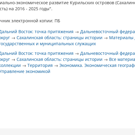
иально-экономическое развитие Курильских островов (Сахалин
сть) на 2016 - 2025 годы".
чник электронной копии: ПБ
Дальний Восток: точка притяжения
→
Дальневосточный федер
округ
→
Сахалинская область: страницы истории
→
Материалы 
государственных и муниципальных служащих
Дальний Восток: точка притяжения
→
Дальневосточный федер
округ
→
Сахалинская область: страницы истории
→
Все матери
коллекции
→
Территория
→
Экономика. Экономическая географ
Управление экономикой