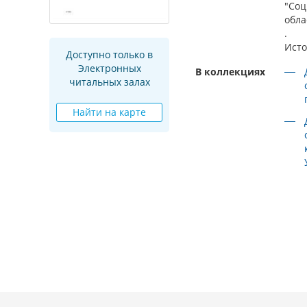
"Соц
обла
.
Исто
Доступно только в
Электронных
В коллекциях
читальных залах
Найти на карте