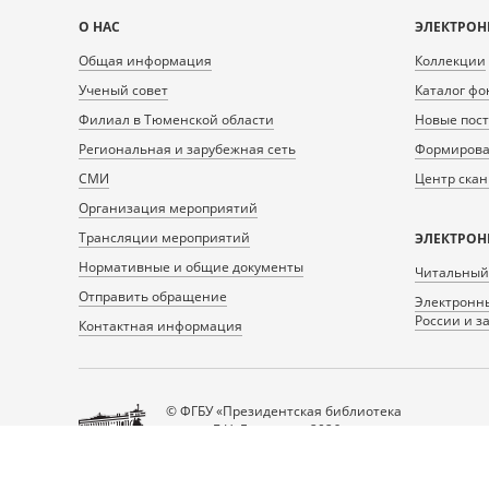
Карта
О НАС
ЭЛЕКТРОН
сайта
Общая информация
Коллекции
Ученый совет
Каталог фо
Филиал в Тюменской области
Новые пос
Региональная и зарубежная сеть
Формирован
СМИ
Центр ска
Организация мероприятий
Трансляции мероприятий
ЭЛЕКТРОН
Нормативные и общие документы
Читальный
Отправить обращение
Электронны
России и з
Контактная информация
© ФГБУ «Президентская библиотека
имени Б.Н. Ельцина», 2026
Все права защищены.