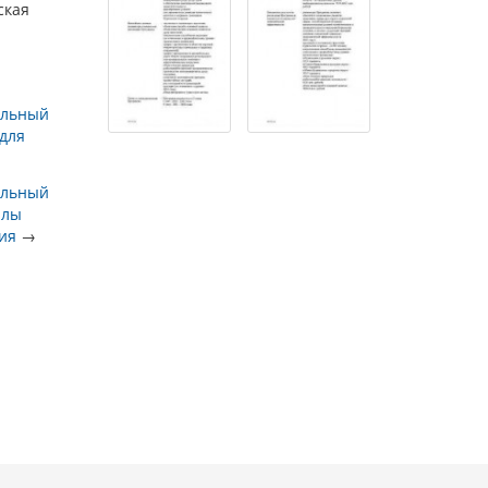
ская
альный
для
альный
алы
ия
→