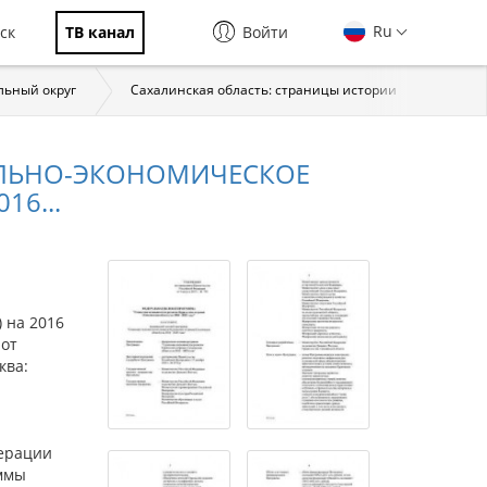
Ru
ск
ТВ канал
Войти
льный округ
Сахалинская область: страницы истории
Мате
АЛЬНО-ЭКОНОМИЧЕСКОЕ
16...
 на 2016
 от
ква:
дерации
аммы