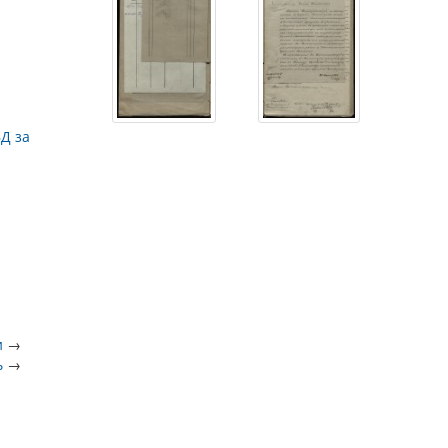
Д за
и
→
ь
→