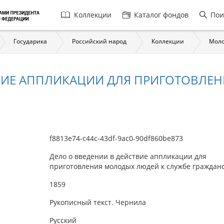
Главная
Коллекции
Каталог фондов
Пои
навигация
Государика
Российский народ
Коллекции
Моло
ТВИЕ АППЛИКАЦИИ ДЛЯ ПРИГОТОВЛЕ
f8813e74-c44c-43df-9ac0-90df860be873
Дело о введении в действие аппликации для
приготовления молодых людей к службе граждан
1859
Рукописный текст. Чернила
Русский