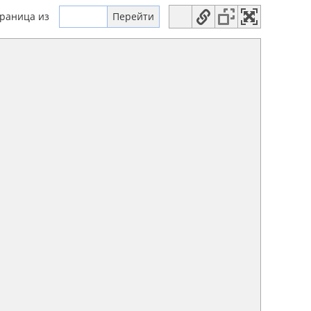
траница
из