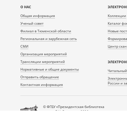
Карта
О НАС
ЭЛЕКТРОН
сайта
Общая информация
Коллекции
Ученый совет
Каталог фо
Филиал в Тюменской области
Новые пос
Региональная и зарубежная сеть
Формирован
СМИ
Центр ска
Организация мероприятий
Трансляции мероприятий
ЭЛЕКТРОН
Нормативные и общие документы
Читальный
Отправить обращение
Электронны
России и з
Контактная информация
© ФГБУ «Президентская библиотека
имени Б.Н. Ельцина», 2026
Все права защищены.