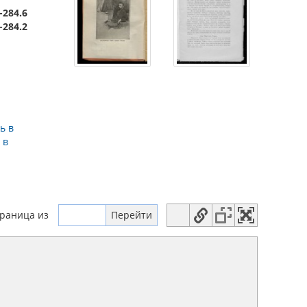
-284.6
-284.2
ь в
 в
траница
из