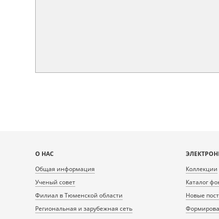
Карта
О НАС
ЭЛЕКТРОН
сайта
Общая информация
Коллекции
Ученый совет
Каталог фо
Филиал в Тюменской области
Новые пос
Региональная и зарубежная сеть
Формирован