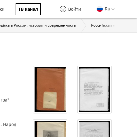
Ru
ск
ТВ канал
Войти
дёжь в России: история и современность
Российская молодёжь в 
нгва"
2. Народ