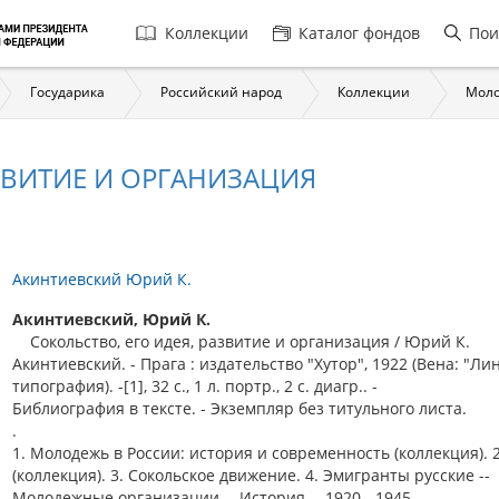
Главная
Коллекции
Каталог фондов
Пои
навигация
Государика
Российский народ
Коллекции
Моло
ЗВИТИЕ И ОРГАНИЗАЦИЯ
Акинтиевский Юрий К.
Акинтиевский, Юрий К.
Сокольство, его идея, развитие и организация / Юрий К.
Акинтиевский. - Прага : издательство "Хутор", 1922 (Вена: "Ли
типография). -[1], 32 с., 1 л. портр., 2 с. диагр.. -
Библиография в тексте. - Экземпляр без титульного листа.
.
1. Молодежь в России: история и современность (коллекция). 
(коллекция). 3. Сокольское движение. 4. Эмигранты русские --
Молодежные организации -- История -- 1920 - 1945.