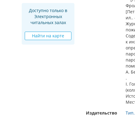
Фрол
Доступно только в
[Пет
Электронных
ил.. 
читальных залах
Журн
пожи
Найти на карте
Соде
к и
опр
паро
паро
пом
А. Б
.
I. Г
(кол
Ист
Мес
Издательство
Тип.