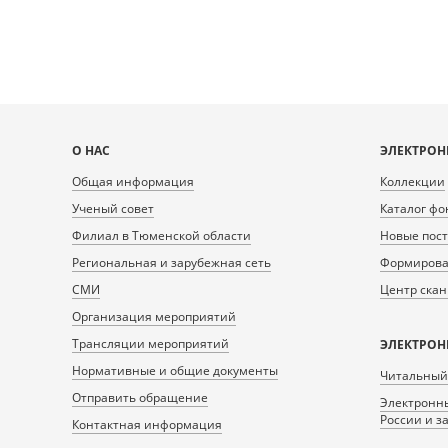
Карта
О НАС
ЭЛЕКТРОН
сайта
Общая информация
Коллекции
Ученый совет
Каталог фо
Филиал в Тюменской области
Новые пос
Региональная и зарубежная сеть
Формирован
СМИ
Центр ска
Организация мероприятий
Трансляции мероприятий
ЭЛЕКТРОН
Нормативные и общие документы
Читальный
Отправить обращение
Электронны
России и з
Контактная информация