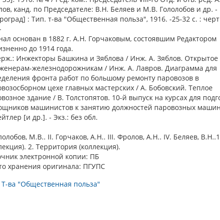
ов, канд. по Председателе: В.Н. Беляев и М.В. Гололобов и др. -
роград] : Тип. т-ва "Общественная польза", 1916. -25-32 с. : черт.
-
ал основан в 1882 г. А.Н. Горчаковым, состоявшим Редактором
зненно до 1914 года.
рж.: Инжекторы Башкина и Зяблова / Инж. А. Зяблов. Открытое
нженерам-железнодорожникам / Инж. А. Лавров. Диаграмма для
еделения фронта работ по большому ремонту паровозов в
возосборном цехе главных мастерских / А. Бобовский. Теплое
возное здание / В. Толстопятов. 10-й выпуск на курсах для подг
ощников машинистов к занятию должностей паровозных машин
ейтлер [и др.]. - Экз.: без обл.
ололобов, М.В.. II. Горчаков, А.Н.. III. Фролов, А.Н.. IV. Беляев, В.Н.
лекция). 2. Территория (коллекция).
очник электронной копии: ПБ
то хранения оригинала: ПГУПС
 Т-ва "Общественная польза"