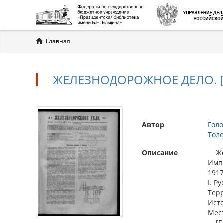
Вы
Главная
здесь
ЖЕЛЕЗНОДОРОЖНОЕ ДЕЛО. [Г.
Автор
Голо
Толс
Описание
Жел
Импе
1917.
I. Р
Терр
Ист
Мес
[Г. 