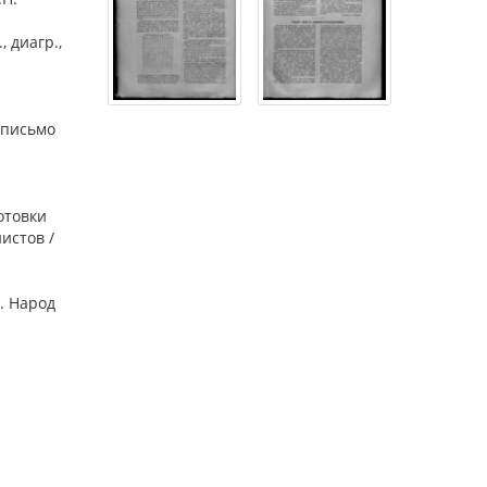
, диагр.,
 письмо
отовки
истов /
.1. Народ