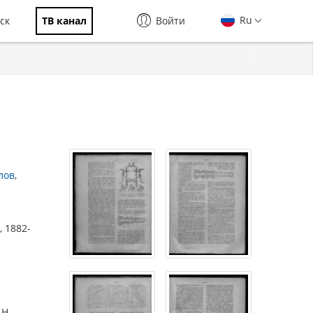
Ru
ск
ТВ канал
Войти
лов
 1882-
.Н.