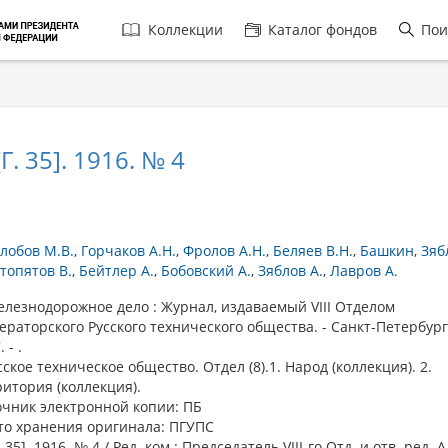
Главная
Коллекции
Каталог фондов
Пои
навигация
 35]. 1916. № 4
лобов М.В.
Горчаков А.Н.
Фролов А.Н.
Беляев В.Н.
Башкин
Зяб
топятов В.
Бейтлер А.
Бобовский А.
Зяблов А.
Лавров А.
езнодорожное дело : Журнал, издаваемый VIII Отделом
раторского Русского технического общества. - Санкт-Петербург,
 - .
усское техническое общество. Отдел (8).1. Народ (коллекция). 2.
итория (коллекция).
очник электронной копии: ПБ
то хранения оригинала: ПГУПС
35]. 1916. № 4 / Ред. ком.: Председатель VIII-го Отд. и отв. ред. А