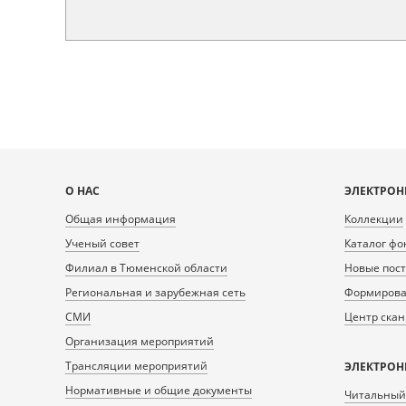
Карта
О НАС
ЭЛЕКТРОН
сайта
Общая информация
Коллекции
Ученый совет
Каталог фо
Филиал в Тюменской области
Новые пос
Региональная и зарубежная сеть
Формирован
СМИ
Центр ска
Организация мероприятий
Трансляции мероприятий
ЭЛЕКТРОН
Нормативные и общие документы
Читальный