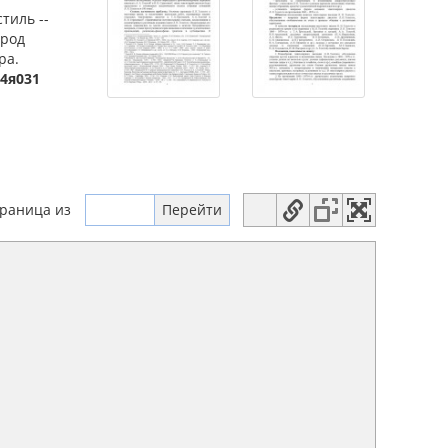
стиль --
арод
ра.
44я031
траница
из