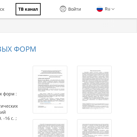
Ru
ск
ТВ канал
Войти
ОВЫХ ФОРМ
х форм :
гических
кий
-16 с. ;