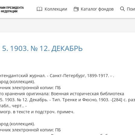
Главная
Коллекции
Каталог фондов
Пои
навигация
. 1903. № 12. ДЕКАБРЬ
ндантский журнал. - Санкт-Петербург, 1899-1917. - .
арод (коллекция).
очник электронной копии: ПБ
то хранения оригинала: Военная историческая библиотека
. 1903. № 12. Декабрь. - Тип. Тренке и Фюсно, 1903. -[284] с. разд
табл., черт.. -
иогр. в тексте и подстроч. примеч.
арод (коллекция).
очник электронной копии: ПБ