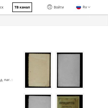
Ru
ск
ТВ канал
Войти
. паг. :