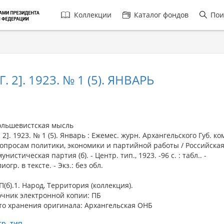
Главная
Коллекции
Каталог фондов
Пои
навигация
2]. 1923. № 1 (5). ЯНВАРЬ
ьшевистская мысль
2]. 1923. № 1 (5). Январь : Ежемес. журн. Архангельского Губ. ком
опросам политики, экономики и партийной работы / Российска
унистическая партия (б). - Центр. тип., 1923. -96 с. : табл.. -
иогр. в тексте. - Экз.: без обл.
КП(б).1. Народ, Территория (коллекция).
очник электронной копии: ПБ
то хранения оригинала: Архангельская ОНБ
р. тип.