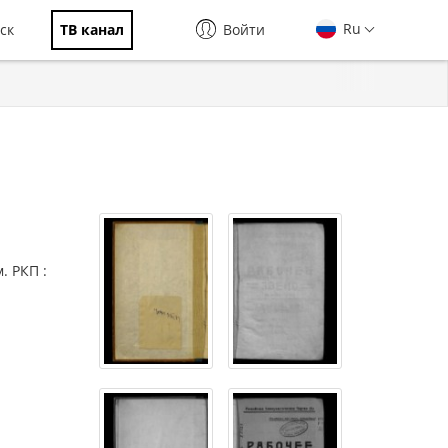
Ru
ск
ТВ канал
Войти
. РКП :
я