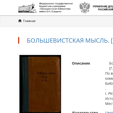
Вы
Главная
здесь
БОЛЬШЕВИСТСКАЯ МЫСЛЬ. [Г. 
Описание
Бол
[Г. 
По в
комм
Библ
.
I. Р
Ист
Мес
Издательство
Цент