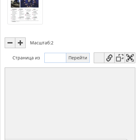
Масштаб:
2
Страница
из