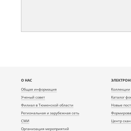
Карта
О НАС
ЭЛЕКТРОН
сайта
Общая информация
Коллекции
Ученый совет
Каталог фо
Филиал в Тюменской области
Новые пос
Региональная и зарубежная сеть
Формирован
СМИ
Центр ска
Организация мероприятий