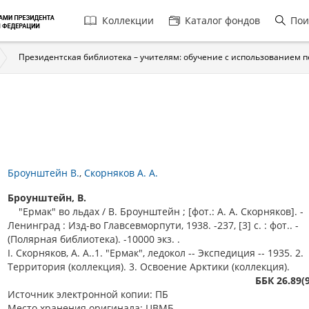
Главная
Коллекции
Каталог фондов
Пои
навигация
Президентская библиотека – учителям: обучение с использованием 
Броунштейн В.
Скорняков А. А.
Броунштейн, В.
"Ермак" во льдах / В. Броунштейн ; [фот.: А. А. Скорняков]. -
Ленинград : Изд-во Главсевморпути, 1938. -237, [3] с. : фот.. -
(Полярная библиотека). -10000 экз. .
I. Скорняков, А. А..1. "Ермак", ледокол -- Экспедиция -- 1935. 2.
Территория (коллекция). 3. Освоение Арктики (коллекция).
ББК 26.89(
Источник электронной копии: ПБ
Место хранения оригинала: ЦВМБ