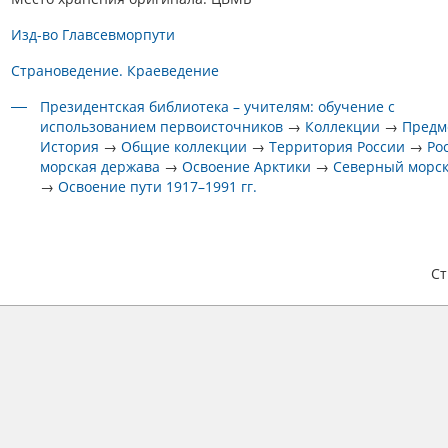
Изд-во Главсевморпути
Страноведение. Краеведение
Президентская библиотека – учителям: обучение с
использованием первоисточников
→
Коллекции
→
Предм
История
→
Общие коллекции
→
Территория России
→
Ро
морская держава
→
Освоение Арктики
→
Северный морск
→
Освоение пути 1917–1991 гг.
С