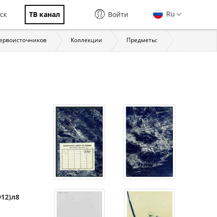
Ru
ск
ТВ канал
Войти
первоисточников
Коллекции
Предметы:
История
912)л8