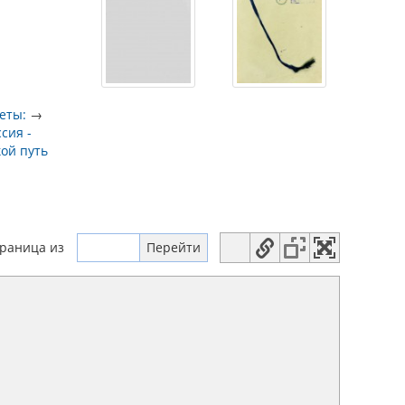
еты:
→
ссия -
ой путь
траница
из