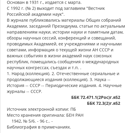
Основан в 1931 г., издается с марта.
С 1992 г. (№ 2) выходит под заглавием "Вестник
Российской академии наук".
В журнале публиковались материалы Общих собраний
Академии, заседаний Президиума, статьи по актуальным
направлениям науки, истории науки и памятным датам,
обзоры научных сессий, конференций и совещаний,
проводимых Академией, ее учреждениями и научными
советами, информация о текущей жизни АН СССР и
важных событиях в жизни академий наук союзных
республик, помещались сообщения о международных
научных конгрессах, съездах и т.п. .
1. Народ (коллекция). 2. Отечественные сериальные и
продолжающиеся издания (коллекция). 3. Наука --
История -- СССР -- Периодические издания. 4. Научные
журналы -- СССР.
ББК 72.471.1(2Рос)г.я52
ББК 72.3(2)г.я52
Источник электронной копии: ПБ
Место хранения оригинала: БЕН РАН
1942, № 5/6. - 96 с.. -
Библиография в примечаниях.
.