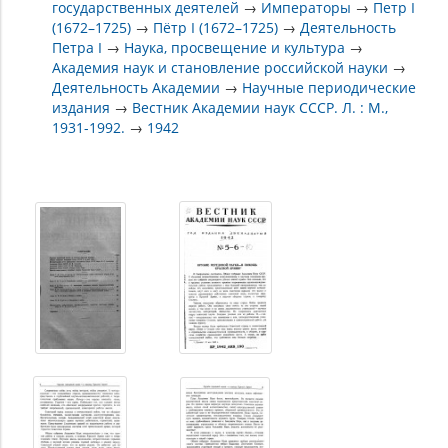
государственных деятелей
→
Императоры
→
Петр I
(1672–1725)
→
Пётр I (1672–1725)
→
Деятельность
Петра I
→
Наука, просвещение и культура
→
Академия наук и становление российской науки
→
Деятельность Академии
→
Научные периодические
издания
→
Вестник Академии наук СССР. Л. : М.,
1931-1992.
→
1942