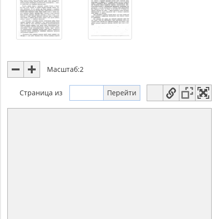
Масштаб:
2
Страница
из