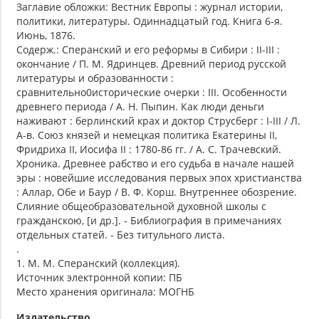
Заглавие обложки: Вестник Европы : журнал истории,
политики, литературы. Одиннадцатый год. Книга 6-я.
Июнь, 1876.
Содерж.: Сперанский и его реформы в Сибири : II-III :
окончание / П. М. Ядринцев. Древний период русской
литературы и образованности :
сравнительно0исторические очерки : III. Особенности
древнего периода / А. Н. Пыпин. Как люди деньги
наживают : берлинский крах и доктор Струсберг : I-III / Л.
А-в. Союз князей и немецкая политика Екатерины II,
Фридриха II, Иосифа II : 1780-86 гг. / А. С. Трачевский.
Хроника. Древнее рабство и его судьба в начале нашей
эры : новейшие исследования первых эпох христианства
: Аллар, Обе и Баур / В. Ф. Корш. Внутреннее обозрение.
Слияние общеобразовательной духовной школы с
гражданскою, [и др.]. - Библиография в примечаниях
отдельных статей. - Без титульного листа.
.
1. М. М. Сперанский (коллекция).
Источник электронной копии: ПБ
Место хранения оригинала: МОГНБ
Издательство