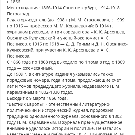
в 1866 г.
Место издания: 1866-1914 Санктпетербург; 1914-1918
Петроград.
Редактор-издатель (до 1908 г.) М. М. Стасюлевич, с 1909
по 1916 — профессор М. М. Ковалевский; В 1914 г.
журналом руководили три соредактора – К. К. Арсеньев,
Овсянико-Куликовский и ученый-экономист А. С.
Посников, с 1916 по 1918 — Д. Д. Гримм и Д. Н. Овсянико-
Куликовский, при участии К. К. Арсеньева и А. С.
Посникова.
С 1866 года по 1868 год выходило по 4 тома в год, с 1869
года — ежемесячный.
До 1909 г. в сигнатуре издания указывались также
порядковые номера, года и тома, продолжающие счет
лет и томов предыдущего журнала, издаваемого Н. М.
Карамзиным в 1802-1830 годах.
Выходит с 9 марта 1866 года.
"Вестник Европы" - отечественный литературно-
политический и исторический журнал, продолжил
традицию одноименного журнала, основанного в 1802
году Н. М. Карамзиным. В журнале преимущественное
внимание уделялось истории и политике. Печатались
известные ученые и публицисты: К. А. Тимирязев, И. М.