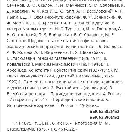
Сеченов, В. Ю. Скалон, И. И. Мечников, С. М. Соловьев, К.
Д. Кавелин, А. Ф. Кони, Е. К. Рапп, А. Н. Веселовский, А. Н.
Пыпин, Д. Н. Овсянико-Куликовский, Ф. Ф. Зелинский, Ф.
Ф. Мартенс, К. К. Арсеньев, А. С. Хаханов и другие. В
литературном отделе - И. С. Тургенев, И. А. Гончаров, А.
Н. Островский, П. Д. Боборыкин, В. С. Соловьев, М. Е.
Салтыков-Щедрин, а также статьи по финансово-
экономическим вопросам и публицистика Г. Б. Иоллоса,
А. Ф. Жохова, А. В. Жиркевича, П. Х. Шванебаха .
I. Стасюлевич, Михаил Матвеевич (1826-1911). II.
Ковалевский, Максим Максимович (1851-1916). III.
Арсеньев, Константин Константинович (1837-1919). IV.
Овсянико-Куликовский, Дмитрий Николаевич (1853-
1920).1. Отечественные сериальные и продолжающиеся
издания (коллекция). 2. Русский язык (коллекция). 3.
Всеобщая история -- Периодические издания. 4. Россия -
- История -- до 1917 -- Периодические издания. 5.
Исторические журналы -- Россия -- 19-20 вв..
ББК 63.3(2)я52
ББК 63.3(0)я52
Г. 11 1876, [т. 3], кн. 6, июнь. - Типография М. М.
Стасюлевича, 1876. -II, с. 461-922. -