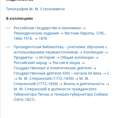
Типография М. М. Стасюлевича
В коллекциях
Российское государство и экономика
→
Периодические издания
→
Вестник Европы. СПб.,
1866-1918.
→
1876
Президентская библиотека – учителям: обучение с
использованием первоисточников
→
Коллекции
→
Предметы:
→
История
→
Общие коллекции
→
Российский народ
→
Россия в лицах
→
Государственные и политические деятели
→
Государственные деятели XVIII – начала XX века
→
С
→
М. М. Сперанский (1772–1839)
→
М. М.
Сперанский (1772–1839)
→
Жизнь и деятельность
→
М. М. Сперанский в должности гражданского
губернатора Пензы и генерал-губернатора Сибири
(1816–1821)