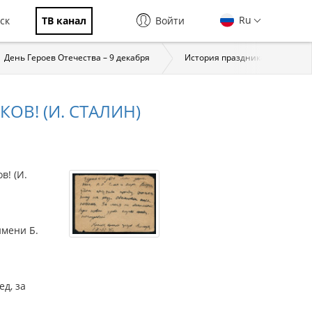
Ru
ск
ТВ канал
Войти
День Героев Отечества – 9 декабря
История праздника
За
ОВ! (И. СТАЛИН)
! (И.
имени Б.
д, за