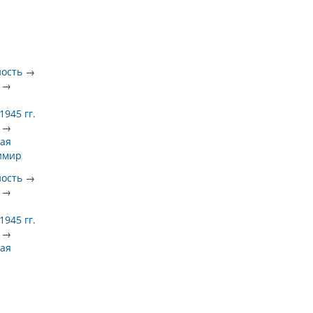
ность
→
→
945 гг.
→
ая
имир
ность
→
→
945 гг.
→
ая