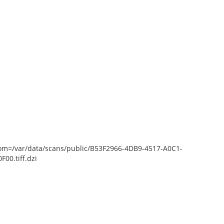
epZoom=/var/data/scans/public/B53F2966-4DB9-4517-A0C1-
0.tiff.dzi