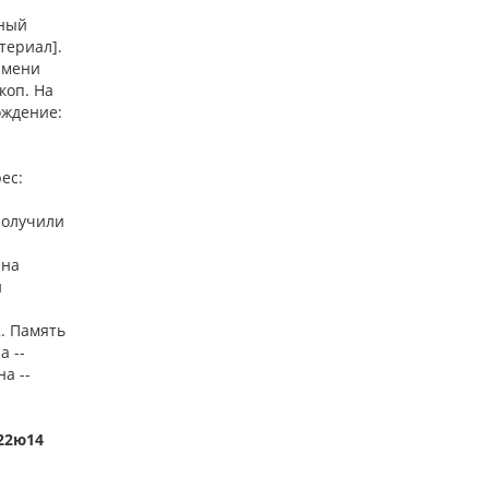
лный
териал].
 имени
коп. На
ождение:
ес:
 получили
ена
й
2. Память
а --
а --
622ю14