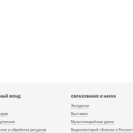
n [object Object]: HTTP 0
ng to load TileSource:
prlib.ru/fcgi-bin/iipsrv.fcgi?
data/scans/public/B53F2966-
B9-4517-A0C1-
0432/6310434_doc1_380C42B2-
D8-609E13244B47.tiff.dzi
НЫЙ ФОНД
ОБРАЗОВАНИЕ И НАУКА
Экскурсии
ндов
Выставки
тупления
Мультимедийные уроки
ие и обработка ресурсов
Видеолекторий «Знание о России»