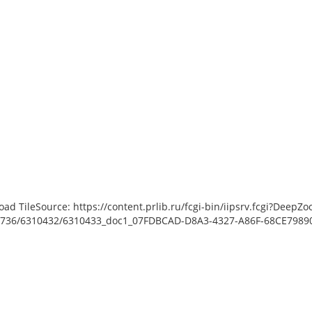
load TileSource: https://content.prlib.ru/fcgi-bin/iipsrv.fcgi?De
736/6310432/6310433_doc1_07FDBCAD-D8A3-4327-A86F-68CE79890F0