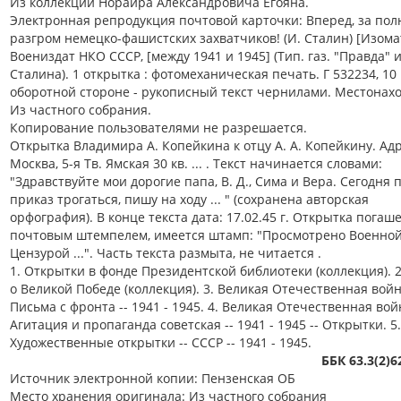
Из коллекции Норайра Александровича Егояна.
Электронная репродукция почтовой карточки: Вперед, за по
разгром немецко-фашистских захватчиков! (И. Сталин) [Изома
Воениздат НКО СССР, [между 1941 и 1945] (Тип. газ. "Правда"
Сталина). 1 открытка : фотомеханическая печать. Г 532234, 10 
оборотной стороне - рукописный текст чернилами. Местонах
Из частного собрания.
Копирование пользователями не разрешается.
Открытка Владимира А. Копейкина к отцу А. А. Копейкину. Адр
Москва, 5-я Тв. Ямская 30 кв. ... . Текст начинается словами:
"Здравствуйте мои дорогие папа, В. Д., Сима и Вера. Сегодня
приказ трогаться, пишу на ходу ... " (сохранена авторская
орфография). В конце текста дата: 17.02.45 г. Открытка погаш
почтовым штемпелем, имеется штамп: "Просмотрено Военно
Цензурой ...". Часть текста размыта, не читается .
1. Открытки в фонде Президентской библиотеки (коллекция). 
о Великой Победе (коллекция). 3. Великая Отечественная войн
Письма с фронта -- 1941 - 1945. 4. Великая Отечественная войн
Агитация и пропаганда советская -- 1941 - 1945 -- Открытки. 5.
Художественные открытки -- СССР -- 1941 - 1945.
ББК 63.3(2)
Источник электронной копии: Пензенская ОБ
Место хранения оригинала: Из частного собрания