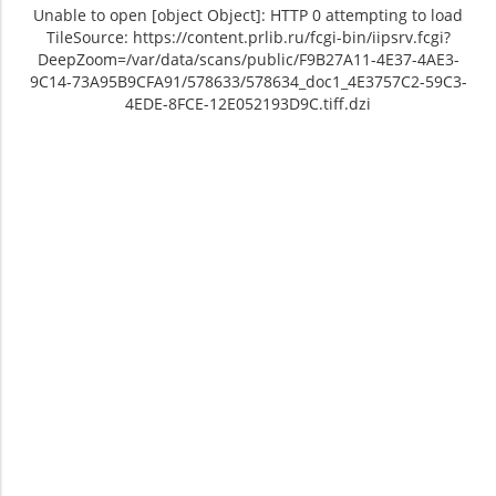
Unable to open [object Object]: HTTP 0 attempting to load
TileSource: https://content.prlib.ru/fcgi-bin/iipsrv.fcgi?
DeepZoom=/var/data/scans/public/F9B27A11-4E37-4AE3-
9C14-73A95B9CFA91/578633/578634_doc1_4E3757C2-59C3-
4EDE-8FCE-12E052193D9C.tiff.dzi
Unable to open [object Object]: HTTP 0
Unable to open [object Object]: HTTP 0
attempting to load TileSource:
attempting to load TileSource:
https://content.prlib.ru/fcgi-bin/iipsrv.fcgi?
https://content.prlib.ru/fcgi-bin/iipsrv.fcgi?
DeepZoom=/var/data/scans/public/F9B27A11-
DeepZoom=/var/data/scans/public/F9B27A11-
4E37-4AE3-9C14-
4E37-4AE3-9C14-
73A95B9CFA91/578633/578634_doc1_4E3757C2-
73A95B9CFA91/578633/578635_doc1_CCB96BF5-
59C3-4EDE-8FCE-12E052193D9C.tiff.dzi
EDFA-409D-A544-21BD59CEDF9D.tiff.dzi
1
2