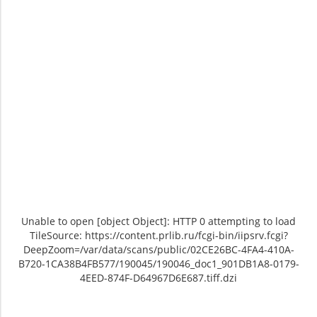
Unable to open [object Object]: HTTP 0 attempting to load
TileSource: https://content.prlib.ru/fcgi-bin/iipsrv.fcgi?
DeepZoom=/var/data/scans/public/02CE26BC-4FA4-410A-
B720-1CA38B4FB577/190045/190046_doc1_901DB1A8-0179-
4EED-874F-D64967D6E687.tiff.dzi