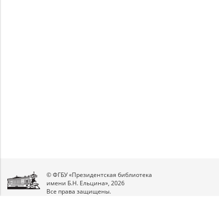
Unable to open [object Object]: HTTP 0
Unable to open [object Object]: HTTP 0
attempting to load TileSource:
attempting to load TileSource:
https://content.prlib.ru/fcgi-bin/iipsrv.fcgi?
https://content.prlib.ru/fcgi-bin/iipsrv.fcgi?
DeepZoom=/var/data/scans/public/02CE26BC-
DeepZoom=/var/data/scans/public/02CE26BC-
4FA4-410A-B720-
4FA4-410A-B720-
1CA38B4FB577/190045/190046_doc1_901DB1A8-
1CA38B4FB577/190045/190047_doc1_73A11B9C-
0179-4EED-874F-D64967D6E687.tiff.dzi
5F58-4879-9F06-A78FF076F1B6.tiff.dzi
1
2
© ФГБУ «Президентская библиотека
имени Б.Н. Ельцина», 2026
Все права защищены.
Мы