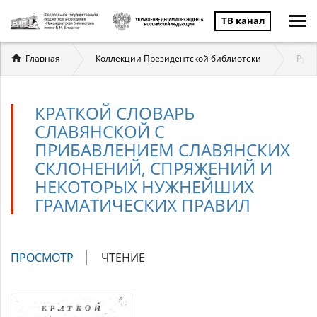
ТВ канал
Вы
Главная
Коллекции Президентской библиотеки
Русс
здесь
КРАТКОЙ СЛОВАРЬ
СЛАВЯНСКОЙ С
ПРИБАВЛЕНИЕМ СЛАВЯНСКИХ
СКЛОНЕНИЙ, СПРЯЖЕНИЙ И
НЕКОТОРЫХ НУЖНЕЙШИХ
ГРАМАТИЧЕСКИХ ПРАВИЛ
Главные
ПРОСМОТР
(АКТИВНАЯ
ЧТЕНИЕ
вкладки
ВКЛАДКА)