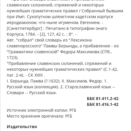
славянских склонений, спряжений и некоторых
нужнейших граматических правил / Собранный бывшим
при Имп. Сухопутном шляхетном кадетском корпусе
иеродиаконом, что ныне игуменом, Евгением. -
[Санктпетербург] : Печатано в типографии онаго
Корпуса, 1784. - [2], 127, 42 с. ; 8°. -
Авт. "собрал" свой словарь из "Лексикона
славеноросского" Памвы Берынды, а прибавление - из
"Грамматики славенской" Федора Максимова (СПб.,
1723).
"Прибавление славянских склонений, спряжений и
некоторых нужнейших граматических правил" (С.1-42,
паг. 2-я). - СК XVIII .
I. Берында, Памва (?-1632). II. Максимов, Федор. 1.
Русский язык (коллекция). 2. Старославянский язык --
Словари -- Русский язык.
ББК 81.411.2-42
ББК 81.416.1-42
Источник электронной копии: РГБ
Место хранения оригинала: РГБ
Издательство