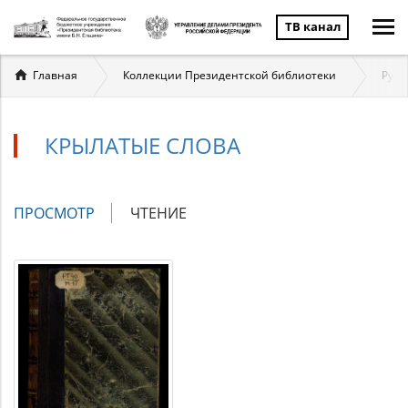
ТВ канал
Вы
Главная
Коллекции Президентской библиотеки
Русс
здесь
КРЫЛАТЫЕ СЛОВА
Главные
ПРОСМОТР
(АКТИВНАЯ
ЧТЕНИЕ
вкладки
ВКЛАДКА)