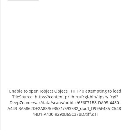
Unable to open [object Object]: HTTP 0 attempting to load
TileSource: https://content.prlib.ru/fcgi-bin/iipsrv.fcgi?
DeepZoom=/var/data/scans/public/6E6F71B8-DA95-4480-
A443-3A5862DE2A88/593531/593532_doc1_D995F485-C548-
44D1-A430-9290B65C37BD.tiff.dzi