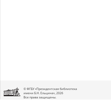
Unable to open [object Object]: HTTP 0
Unable to open [object Object]: HTTP 0
attempting to load TileSource:
attempting to load TileSource:
https://content.prlib.ru/fcgi-bin/iipsrv.fcgi?
https://content.prlib.ru/fcgi-bin/iipsrv.fcgi?
DeepZoom=/var/data/scans/public/6E6F71B8-
DeepZoom=/var/data/scans/public/6E6F71B8-
DA95-4480-A443-
DA95-4480-A443-
3A5862DE2A88/593531/593532_doc1_D995F485-
3A5862DE2A88/593531/593533_doc1_FB021F5C-
C548-44D1-A430-9290B65C37BD.tiff.dzi
B882-4D09-8C84-2F6E3CBFD1C5.tiff.dzi
1
2
© ФГБУ «Президентская библиотека
имени Б.Н. Ельцина», 2026
Все права защищены.
Мы