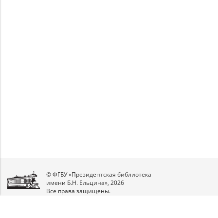
Unable to open [object Object]: HTTP 0
Unable to open [object Object]: HTTP 0
attempting to load TileSource:
attempting to load TileSource:
https://content.prlib.ru/fcgi-bin/iipsrv.fcgi?
https://content.prlib.ru/fcgi-bin/iipsrv.fcgi?
DeepZoom=/var/data/scans/public/484D5926-
DeepZoom=/var/data/scans/public/484D5926-
7702-4D96-A6C1-
7702-4D96-A6C1-
59C05A336267/593587/593588_doc1_050F96D7-
59C05A336267/593587/593589_doc1_AF4BB673-
0F67-4038-BFFF-CCDF794F8EB6.tiff.dzi
3260-48F5-918C-F95F12155EC6.tiff.dzi
1
2
© ФГБУ «Президентская библиотека
имени Б.Н. Ельцина», 2026
Все права защищены.
Мы