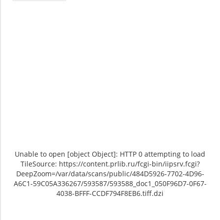
Unable to open [object Object]: HTTP 0 attempting to load
TileSource: https://content.prlib.ru/fcgi-bin/iipsrv.fcgi?
DeepZoom=/var/data/scans/public/484D5926-7702-4D96-
A6C1-59C05A336267/593587/593588_doc1_050F96D7-0F67-
4038-BFFF-CCDF794F8EB6.tiff.dzi