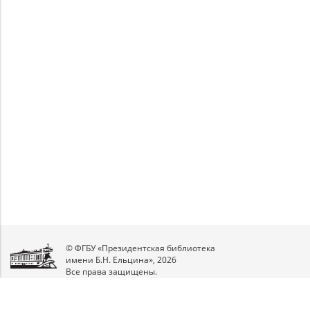
Unable to open [object Object]: HTTP 0
Unable to open [object Object]: HTTP 0
attempting to load TileSource:
attempting to load TileSource:
https://content.prlib.ru/fcgi-bin/iipsrv.fcgi?
https://content.prlib.ru/fcgi-bin/iipsrv.fcgi?
DeepZoom=/var/data/scans/public/0B0EDCE8-
DeepZoom=/var/data/scans/public/0B0EDCE8-
32A8-455E-8432-
32A8-455E-8432-
C27C7738664E/593615/593616_doc1_DF3A640B-
C27C7738664E/593615/593617_doc1_F28318EE-
C4A1-482F-9517-2D8F0A9B3B93.tiff.dzi
8D31-4657-8D08-6E40FB82C513.tiff.dzi
1
2
© ФГБУ «Президентская библиотека
имени Б.Н. Ельцина», 2026
Все права защищены.
Мы