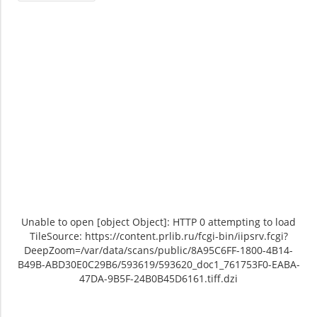
Unable to open [object Object]: HTTP 0 attempting to load
TileSource: https://content.prlib.ru/fcgi-bin/iipsrv.fcgi?
DeepZoom=/var/data/scans/public/8A95C6FF-1800-4B14-
B49B-ABD30E0C29B6/593619/593620_doc1_761753F0-EABA-
47DA-9B5F-24B0B45D6161.tiff.dzi