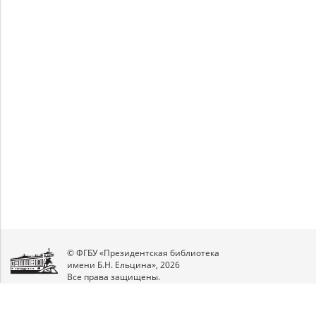
Unable to open [object Object]: HTTP 0
Unable to open [object Object]: HTTP 0
attempting to load TileSource:
attempting to load TileSource:
https://content.prlib.ru/fcgi-bin/iipsrv.fcgi?
https://content.prlib.ru/fcgi-bin/iipsrv.fcgi?
DeepZoom=/var/data/scans/public/8A95C6FF-
DeepZoom=/var/data/scans/public/8A95C6FF-
1800-4B14-B49B-
1800-4B14-B49B-
ABD30E0C29B6/593619/593620_doc1_761753F0-
ABD30E0C29B6/593619/593621_doc1_36FA50B0-
EABA-47DA-9B5F-24B0B45D6161.tiff.dzi
43DE-4136-9EFF-7542E2EBECC5.tiff.dzi
1
2
© ФГБУ «Президентская библиотека
имени Б.Н. Ельцина», 2026
Все права защищены.
Мы