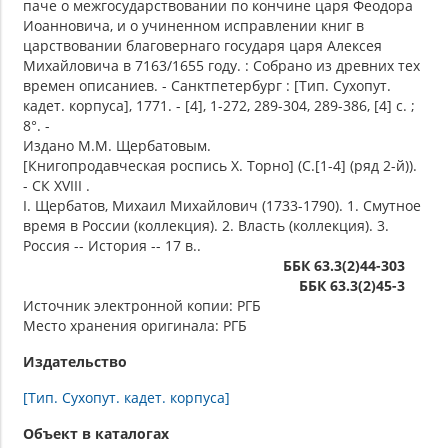
паче о межгосударствовании по кончине царя Феодора
Иоанновича, и о учиненном исправлении книг в
царствовании благовернаго государя царя Алексея
Михайловича в 7163/1655 году. : Собрано из древних тех
времен описаниев. - Санктпетербург : [Тип. Сухопут.
кадет. корпуса], 1771. - [4], 1-272, 289-304, 289-386, [4] с. ;
8°. -
Издано М.М. Щербатовым.
[Книгопродавческая роспись Х. Торно] (С.[1-4] (ряд 2-й)).
- СК XVIII .
I. Щербатов, Михаил Михайлович (1733-1790). 1. Смутное
время в России (коллекция). 2. Власть (коллекция). 3.
Россия -- История -- 17 в..
ББК 63.3(2)44-303
ББК 63.3(2)45-3
Источник электронной копии: РГБ
Место хранения оригинала: РГБ
Издательство
[Тип. Сухопут. кадет. корпуса]
Объект в каталогах