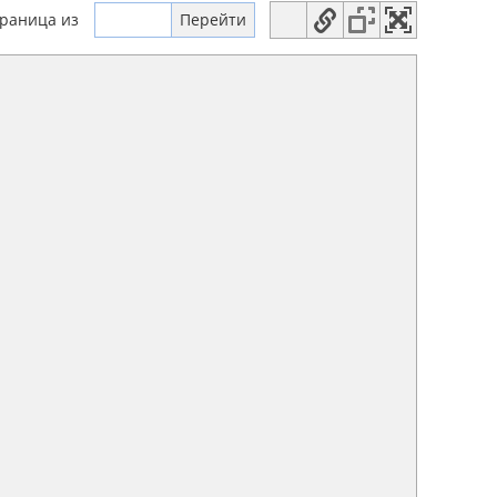
траница
из