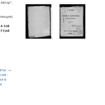
 Автор".
лекция).
14-1л8
211)л8
еты:
→
ссия -
ки в
ла