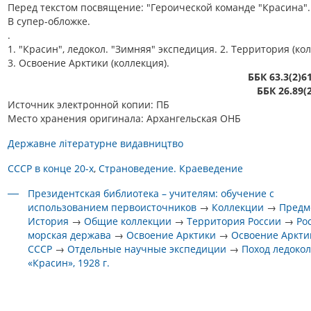
Перед текстом посвящение: "Героической команде "Красина".
В супер-обложке.
.
1. "Красин", ледокол. "Зимняя" экспедиция. 2. Территория (кол
3. Освоение Арктики (коллекция).
ББК 63.3(2)6
ББК 26.89(
Источник электронной копии: ПБ
Место хранения оригинала: Архангельская ОНБ
Державне лiтературне видавництво
СССР в конце 20-х
Страноведение. Краеведение
Президентская библиотека – учителям: обучение с
использованием первоисточников
→
Коллекции
→
Предм
История
→
Общие коллекции
→
Территория России
→
Ро
морская держава
→
Освоение Арктики
→
Освоение Аркти
СССР
→
Отдельные научные экспедиции
→
Поход ледоко
«Красин», 1928 г.