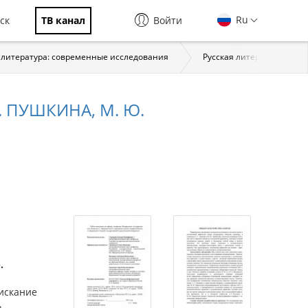
Ru
ск
ТВ канал
Войти
 литература: современные исследования
Русская литература XIX в.
 ПУШКИНА, М. Ю.
.
оискание
ь