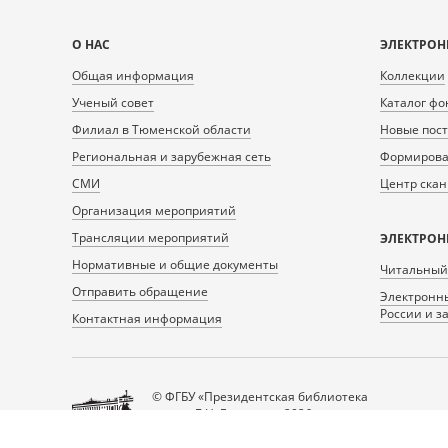
Карта
О НАС
ЭЛЕКТРОН
сайта
Общая информация
Коллекции
Ученый совет
Каталог фо
Филиал в Тюменской области
Новые пос
Региональная и зарубежная сеть
Формирован
СМИ
Центр ска
Организация мероприятий
Трансляции мероприятий
ЭЛЕКТРОН
Нормативные и общие документы
Читальный
Отправить обращение
Электронны
России и з
Контактная информация
© ФГБУ «Президентская библиотека
имени Б.Н. Ельцина», 2026
Все права защищены.