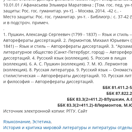
10.01.01 / Афанасьева Эльмира Маратовна ; [Том. гос. пед. ун-
защиты: Рос. гос. гуманитар. ун-т]. - Москва, 2014. -42 с.. -
Место защиты: Рос. гос. гуманитар. ун-т. - Библиогр.: c. 37-42 (
и в подстроч. примеч.
.
1. Пушкин, Александр Сергеевич (1799 - 1837) -- Язык и стиль -
Авторефераты диссертаций. 2. Лермонтов, Михаил Юрьевич (
1841) -- Язык и стиль -- Авторефераты диссертаций. 3. "Арзама
литературное общество (Санкт-Петербург, город) -- Авторефе
диссертаций. 4. Русский язык (коллекция). 5. Россия в лицах
(коллекция). 6. А. С. Пушкин (коллекция). 7. М. Ю. Лермонтов
(коллекция). 8. Русская литература. 9. Русский язык -- Ономаст
стилистическая -- Авторефераты диссертаций. 10. Русская ли
и философия -- Авторефераты диссертаций.
ББК 81.411.2-
ББК 87.822.
ББК 83.3(2=411.2)-8Пушкин, А.
ББК 83.3(2=411.2)-8Лермонтов, М.
Источник электронной копии: РГГУ. Сайт
Языкознание
Эстетика
История и критика мировой литературы и литературы отдел