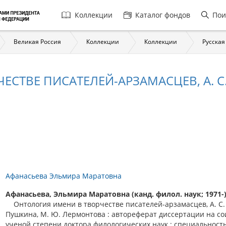
Главная
Коллекции
Каталог фондов
Пои
навигация
Великая Россия
Коллекции
Коллекции
Русская
СТВЕ ПИСАТЕЛЕЙ-АРЗАМАСЦЕВ, А. С.
Афанасьева Эльмира Маратовна
Афанасьева, Эльмира Маратовна (канд. филол. наук; 1971-)
Онтология имени в творчестве писателей-арзамасцев, А. С.
Пушкина, М. Ю. Лермонтова : автореферат диссертации на с
ученой степени доктора филологических наук : специальност