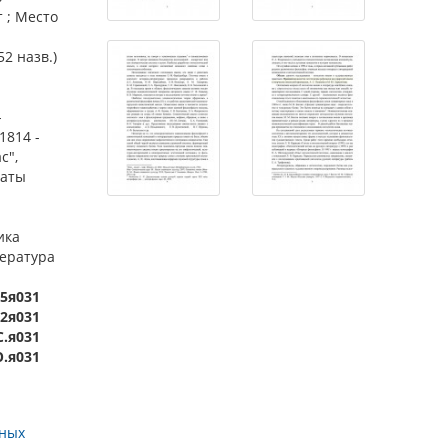
т ; Место
52 назв.)
-
1814 -
с",
раты
ика
тература
55я031
22я031
С.я031
Ю.я031
ьных