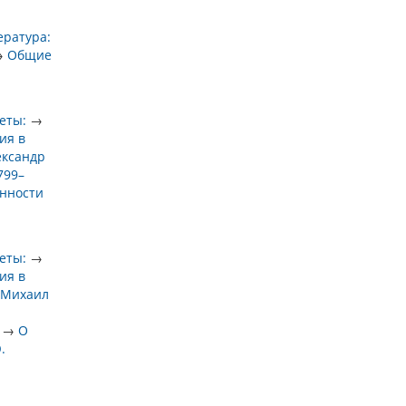
ература:
→
Общие
еты:
→
ия в
ександр
799–
нности
еты:
→
ия в
 Михаил
→
О
.