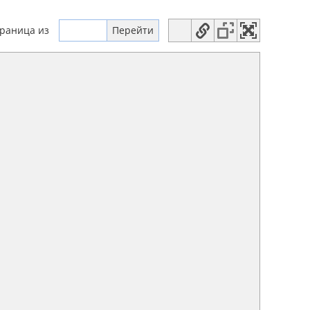
траница
из