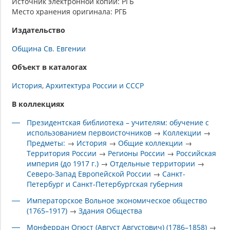
Источник электронной копии: РГБ
Место хранения оригинала: РГБ
Издательство
Община Св. Евгении
Объект в каталогах
История
Архитектура России и СССР
В коллекциях
Президентская библиотека – учителям: обучение с
использованием первоисточников
→
Коллекции
→
Предметы:
→
История
→
Общие коллекции
→
Территория России
→
Регионы России
→
Российская
империя (до 1917 г.)
→
Отдельные территории
→
Северо-Запад Европейской России
→
Санкт-
Петербург и Санкт-Петербургская губерния
Императорское Вольное экономическое общество
(1765–1917)
→
Здания Общества
Монферран Огюст (Август Августович) (1786–1858)
→