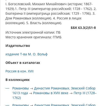
I. Богословский, Михаил Михайлович (историк; 1867-
1929).1. Петр III (император российский; 1728 - 1762). 2.
Екатерина II (императрица российская; 1729 - 1796). 3.
Дом Романовых (коллекция). 4. Россия в лицах
(коллекция). 5. Власть (коллекция).
ББК 63.3(2)51-8
Источник электронной копии: ПБ
Место хранения оригинала: ГПИБ
Издательство
издание Т-ва М. О. Вольф
Объект в каталогах
Россия в кон. XVII
В коллекциях
Романовы
→
Династия Романовых. Земский Собор
1613 года
→
Романовы в XVIII веке
→
Петр III (1728–
1762)
Романовы
→
Династия Романовых. Земский Собор