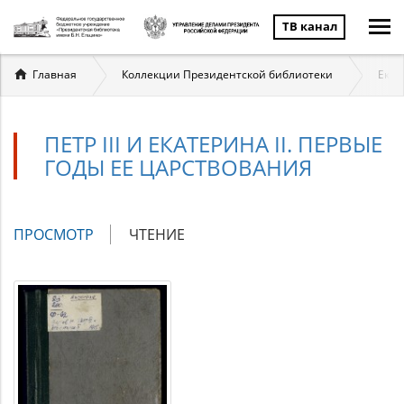
ТВ канал
Вы
Главная
Коллекции Президентской библиотеки
Екат
здесь
ПЕТР III И ЕКАТЕРИНА II. ПЕРВЫЕ
ГОДЫ ЕЕ ЦАРСТВОВАНИЯ
Главные
ПРОСМОТР
(АКТИВНАЯ
ЧТЕНИЕ
вкладки
ВКЛАДКА)