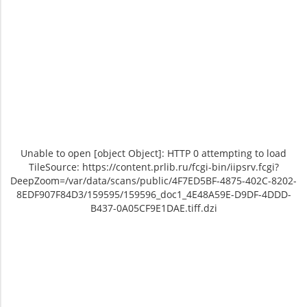
Unable to open [object Object]: HTTP 0 attempting to load
TileSource: https://content.prlib.ru/fcgi-bin/iipsrv.fcgi?
DeepZoom=/var/data/scans/public/4F7ED5BF-4875-402C-8202-
8EDF907F84D3/159595/159596_doc1_4E48A59E-D9DF-4DDD-
B437-0A05CF9E1DAE.tiff.dzi