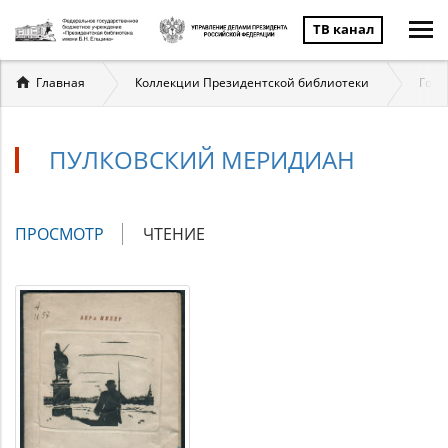
ТВ канал
Вы
Главная
Коллекции Президентской библиотеки
Госу
здесь
ПУЛКОВСКИЙ МЕРИДИАН
Главные
ПРОСМОТР
(АКТИВНАЯ
ЧТЕНИЕ
вкладки
ВКЛАДКА)