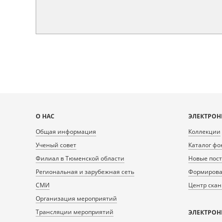
Карта
О НАС
ЭЛЕКТРОН
сайта
Общая информация
Коллекции
Ученый совет
Каталог фо
Филиал в Тюменской области
Новые пос
Региональная и зарубежная сеть
Формирован
СМИ
Центр ска
Организация мероприятий
Трансляции мероприятий
ЭЛЕКТРОН