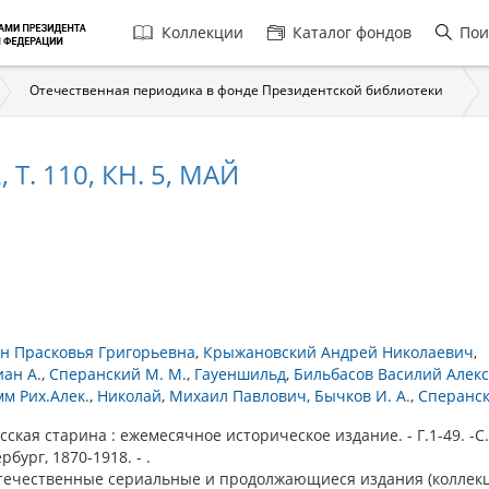
Главная
Коллекции
Каталог фондов
Пои
навигация
Отечественная периодика в фонде Президентской библиотеки
 Т. 110, КН. 5, МАЙ
ен Прасковья Григорьевна
Крыжановский Андрей Николаевич
ан А.
Сперанский М. М.
Гауеншильд
Бильбасов Василий Алек
м Рих.Алек.
Николай
Михаил Павлович
Бычков И. А.
Сперанс
кая старина : ежемесячное историческое издание. - Г.1-49. -С.
рбург, 1870-1918. - .
течественные сериальные и продолжающиеся издания (коллекци