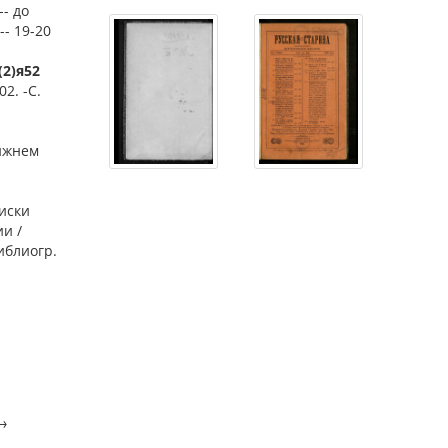
-- до
-- 19-20
(2)я52
2. -С.
Нижнем
писки
и /
Библиогр.
→