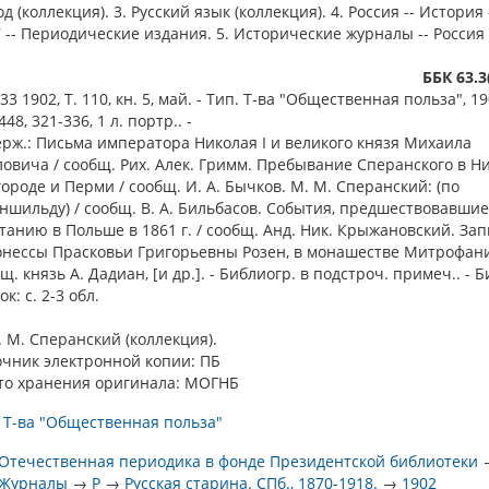
д (коллекция). 3. Русский язык (коллекция). 4. Россия -- История 
 -- Периодические издания. 5. Исторические журналы -- Россия 
ББК 63.3
3 1902, Т. 110, кн. 5, май. - Тип. Т-ва "Общественная польза", 190
448, 321-336, 1 л. портр.. -
рж.: Письма императора Николая I и великого князя Михаила
овича / сообщ. Рих. Алек. Гримм. Пребывание Сперанского в 
ороде и Перми / сообщ. И. А. Бычков. М. М. Сперанский: (по
ншильду) / сообщ. В. А. Бильбасов. События, предшествовавшие
танию в Польше в 1861 г. / сообщ. Анд. Ник. Крыжановский. За
онессы Прасковьи Григорьевны Розен, в монашестве Митрофани
щ. князь А. Дадиан, [и др.]. - Библиогр. в подстроч. примеч.. - 
ок: с. 2-3 обл.
. М. Сперанский (коллекция).
очник электронной копии: ПБ
то хранения оригинала: МОГНБ
 Т-ва "Общественная польза"
Отечественная периодика в фонде Президентской библиотеки
Журналы
→
Р
→
Русская старина. СПб., 1870-1918.
→
1902