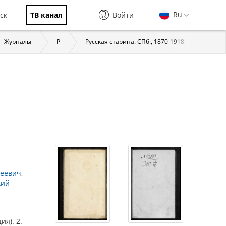
Ru
ск
ТВ канал
Войти
Журналы
Р
Русская старина. СПб., 1870-1918.
1902
сеевич
кий
-
я). 2.