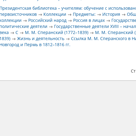
Президентская библиотека – учителям: обучение с использова
первоисточников
→
Коллекции
→
Предметы:
→
История
→
Общ
коллекции
→
Российский народ
→
Россия в лицах
→
Государств
политические деятели
→
Государственные деятели XVIII – начал
века
→
С
→
М. М. Сперанский (1772–1839)
→
М. М. Сперанский 
1839)
→
Жизнь и деятельность
→
Ссылка М. М. Сперанского в 
Новгород и Пермь в 1812–1816 гг.
С