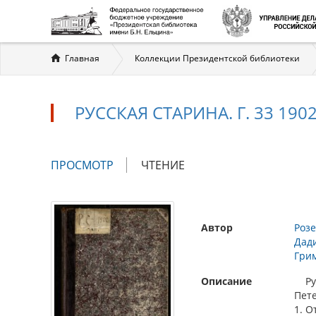
Вы
Главная
Коллекции Президентской библиотеки
здесь
РУССКАЯ СТАРИНА. Г. 33 1902,
Главные
ПРОСМОТР
(АКТИВНАЯ
ЧТЕНИЕ
вкладки
ВКЛАДКА)
Автор
Роз
Дади
Грим
Описание
Русс
Пете
1. О