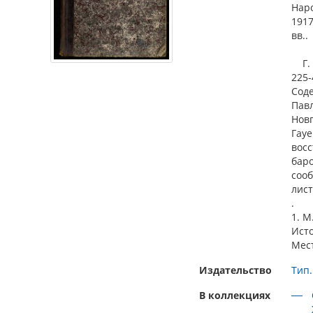
Наро
1917
вв..
Г. 3
225-
Соде
Павл
Новг
Гауе
восс
бар
сооб
лист
.
1. М
Ист
Мес
Издательство
Тип.
В коллекциях