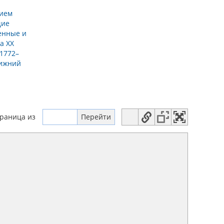
нием
ие
енные и
а XX
(1772–
Нижний
траница
из