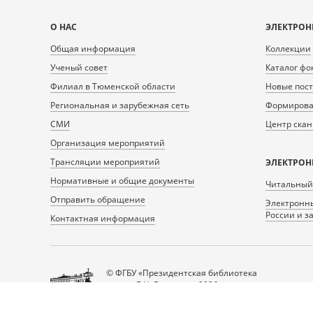
Карта
О НАС
ЭЛЕКТРОН
сайта
Общая информация
Коллекции
Ученый совет
Каталог фо
Филиал в Тюменской области
Новые пос
Региональная и зарубежная сеть
Формирован
СМИ
Центр ска
Организация мероприятий
Трансляции мероприятий
ЭЛЕКТРОН
Нормативные и общие документы
Читальный
Отправить обращение
Электронны
России и з
Контактная информация
© ФГБУ «Президентская библиотека
имени Б.Н. Ельцина», 2026
Все права защищены.