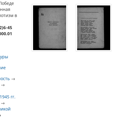
 Победе
енная
иотизм в
2)6-45
000.01
туры
ние
ность
→
→
945 гг.
→
ликой
→