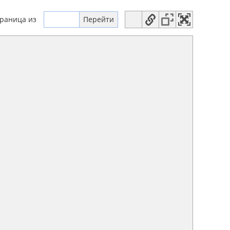
траница
из