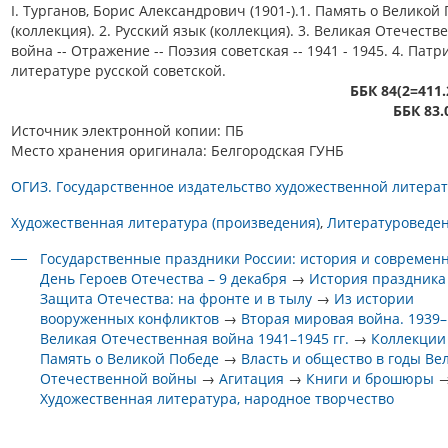
I. Турганов, Борис Александрович (1901-).1. Память о Великой
(коллекция). 2. Русский язык (коллекция). 3. Великая Отечеств
война -- Отражение -- Поэзия советская -- 1941 - 1945. 4. Патр
литературе русской советской.
ББК 84(2=411.
ББК 83.
Источник электронной копии: ПБ
Место хранения оригинала: Белгородская ГУНБ
ОГИЗ. Государственное издательство художественной литера
Художественная литература (произведения)
Литературоведе
Государственные праздники России: история и современ
День Героев Отечества – 9 декабря
→
История праздника
Защита Отечества: на фронте и в тылу
→
Из истории
вооруженных конфликтов
→
Вторая мировая война. 1939–1
Великая Отечественная война 1941–1945 гг.
→
Коллекции
Память о Великой Победе
→
Власть и общество в годы Ве
Отечественной войны
→
Агитация
→
Книги и брошюры
Художественная литература, народное творчество