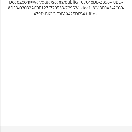
DeepZoom=/var/data/scans/public/1C7648DE-2B56-40BD-
8DE3-03032AC0E127/729533/729534_doc1_8043E0A3-A060-
479D-B62C-F9FA0425DF54.tiff.dzi
Unable to open [object Object]: HTTP 0
Unable to open [object Object]: HTTP 0
attempting to load TileSource:
attempting to load TileSource:
https://content.prlib.ru/fcgi-bin/iipsrv.fcgi?
https://content.prlib.ru/fcgi-bin/iipsrv.fcgi?
DeepZoom=/var/data/scans/public/1C7648DE-
DeepZoom=/var/data/scans/public/1C7648DE-
2B56-40BD-8DE3-
2B56-40BD-8DE3-
03032AC0E127/729533/729534_doc1_8043E0A3-
03032AC0E127/729533/729535_doc1_83716E54-
A060-479D-B62C-F9FA0425DF54.tiff.dzi
DB90-4B82-8560-8844A13C1ADC.tiff.dzi
1
2