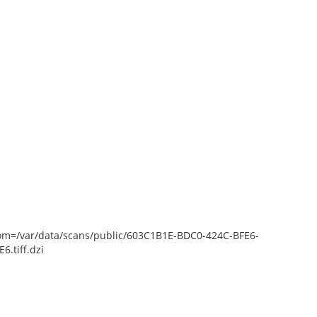
epZoom=/var/data/scans/public/603C1B1E-BDC0-424C-BFE6-
.tiff.dzi