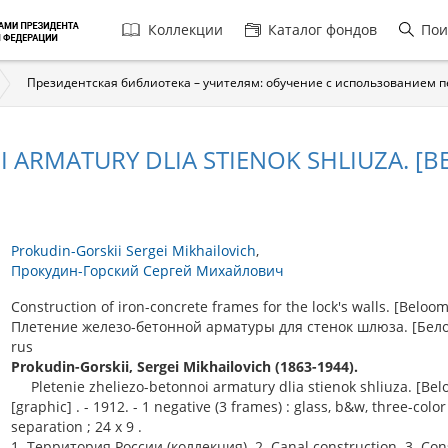
Главная
Коллекции
Каталог фондов
Пои
навигация
Президентская библиотека – учителям: обучение с использованием 
I ARMATURY DLIA STIENOK SHLIUZA. [
Prokudin-Gorskii Sergei Mikhailovich
Прокудин-Горский Сергей Михайлович
Construction of iron-concrete frames for the lock's walls. [Beloom
Плетение железо-бетонной арматуры для стенок шлюза. [Бело
rus
Prokudin-Gorskii, Sergei Mikhailovich (1863-1944).
Pletenie zheliezo-betonnoi armatury dlia stienok shliuza. [Bel
[graphic] . - 1912. - 1 negative (3 frames) : glass, b&w, three-color
separation ; 24 x 9 .
1. Территория России (коллекция). 2. Canal construction. 3. Con