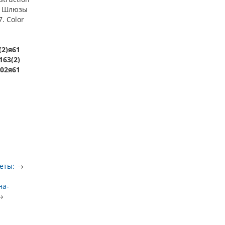
 6. Шлюзы
. Color
(2)я61
163(2)
202я61
еты:
→
на-
→