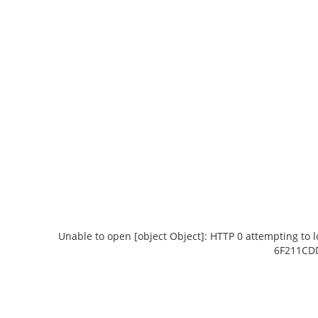
Unable to open [object Object]: HTTP 0 attempting to 
6F211CDD