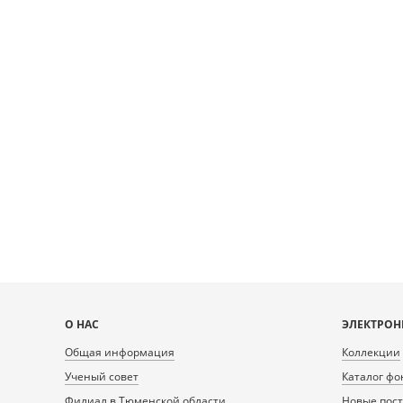
Карта
О НАС
ЭЛЕКТРОН
сайта
Общая информация
Коллекции
Ученый совет
Каталог фо
Филиал в Тюменской области
Новые пос