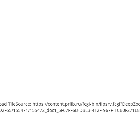
load TileSource: https://content.prlib.ru/fcgi-bin/iipsrv.fcgi?De
2F55/155471/155472_doc1_5F67FF6B-DBE3-412F-967F-1CB0F271E8E6