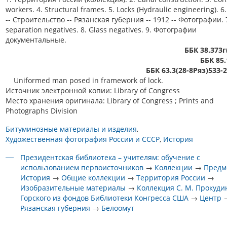
workers. 4. Structural frames. 5. Locks (Hydraulic engineering).
-- Строительство -- Рязанская губерния -- 1912 -- Фотографии. 7
separation negatives. 8. Glass negatives. 9. Фотографии
документальные.
ББК 38.373г
ББК 85.
ББК 63.3(28-8Ряз)533-
Uniformed man posed in framework of lock.
Источник электронной копии: Library of Congress
Место хранения оригинала: Library of Congress ; Prints and
Photographs Division
Битуминозные материалы и изделия
Художественная фотография России и СССР
История
Президентская библиотека – учителям: обучение с
использованием первоисточников
→
Коллекции
→
Предм
История
→
Общие коллекции
→
Территория России
→
Изобразительные материалы
→
Коллекция С. М. Прокуди
Горского из фондов Библиотеки Конгресса США
→
Центр
Рязанская губерния
→
Белоомут