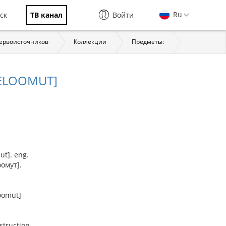
Ru
ск
ТВ канал
Войти
первоисточников
Коллекции
Предметы:
История
BELOOMUT]
ut]. eng.
омут].
oomut]
struction