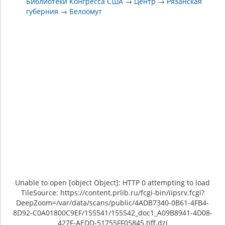
Библиотеки Конгресса США
→
Центр
→
Рязанская
губерния
→
Белоомут
Unable to open [object Object]: HTTP 0 attempting to load
TileSource: https://content.prlib.ru/fcgi-bin/iipsrv.fcgi?
DeepZoom=/var/data/scans/public/4ADB7340-0B61-4FB4-
8D92-C0A01800C9EF/155541/155542_doc1_A09B8941-4D08-
427F-AEDD-51755FF05845.tiff.dzi