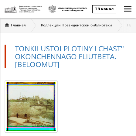
ТВ канал
Вы
Главная
Коллекции Президентской библиотеки
През
здесь
TONKII USTOI PLOTINY I CHAST''
OKONCHENNAGO FLIUTBETA.
[BELOOMUT]