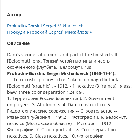
Автор
Prokudin-Gorskii Sergei Mikhailovich
Прокудин-Горский Сергей Михайлович
Описание
Dam's slender abutment and part of the finished sill.
[Beloomut]. eng. Тонкий устой плотины и часть
оконченного флутбета. [Белоомут]. rus
Prokudin-Gorskii, Sergei Mikhailovich (1863-1944).
Tonkii ustoi plotiny i chast' okonchennago fliutbeta.
[Beloomut] [graphic] . - 1912. - 1 negative (3 frames) : glass,
b&w, three-color separation ; 24 x 9 .
1. Территория России (коллекция). 2. Government
employees. 3. Abutments. 4. Dam construction. 5.
Гидротехнические сооружения -- Строительство --
Рязанская губерния -- 1912 -- Фотографии. 6. Белоомут,
поселок (Московская область) -- История -- 1912 --
Фотографии. 7. Group portraits. 8. Color separation
negatives. 9. Glass negatives. 10. Фотографии