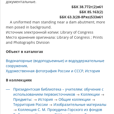
документальные.
ББК 38.772г(2)я61
ББК 85.163(2)
ББК 63.3(28-8Ряз)533я61
A uniformed man standing near a dam abutment, more
men posed in background.
Источник электронной копии: Library of Congress
Место хранения оригинала: Library of Congress ; Prints
and Photographs Division
Объект в каталогах
Водонапорные (водоподъемные) и водоудержательные
сооружения
Художественная фотография России и СССР
История
В коллекциях
Президентская библиотека – учителям: обучение с
использованием первоисточников
→
Коллекции
→
Предметы:
→
История
→
Общие коллекции
→
Территория России
→
Изобразительные материалы
→
Коллекция С. М. Прокудина-Горского из фондов