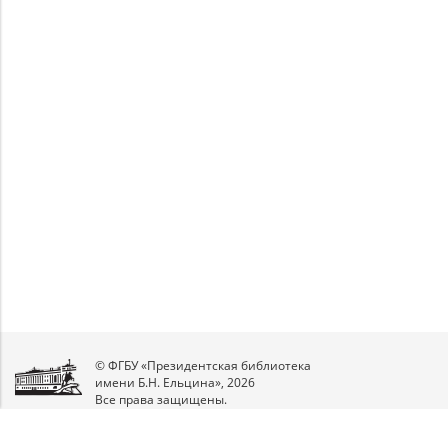
Unable to open [object Object]: HTTP 0
Unable to open [object Object]: HTTP 0
attempting to load TileSource:
attempting to load TileSource:
https://content.prlib.ru/fcgi-bin/iipsrv.fcgi?
https://content.prlib.ru/fcgi-bin/iipsrv.fcgi?
DeepZoom=/var/data/scans/public/AA1CB134-
DeepZoom=/var/data/scans/public/AA1CB134-
68B0-4B5B-9D6B-
68B0-4B5B-9D6B-
415DDCF3BAF8/5499795/5499796_doc1.tiff.dzi
415DDCF3BAF8/5499795/5499797_doc1.tiff.dzi
1
2
© ФГБУ «Президентская библиотека
имени Б.Н. Ельцина», 2026
Все права защищены.
Мы