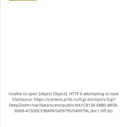
Unable to open [object Object]: HTTP 0 attempting to load
TileSource: https://content.prlib.ru/fcgi-bin/iipsrv.fcgi?
DeepZoom=/var/data/scans/public/AA1CB134-68B0-4B5B-
9D6B-415DDCF3BAF8/5499795/5499796_doc1.tiff.dzi