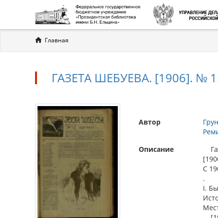
Вы
Главная
здесь
ГАЗЕТА ШЕБУЕВА. [1906]. № 1
Автор
Грун
Реми
Описание
Газе
[190
С 19
.
I. Б
Ист
Мес
[190