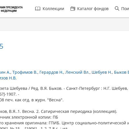
Главная
Коллекции
Каталог фондов
Пои
навигация
5
ин А.
Трофимов В.
Герардов Н.
Ленский Вл.
Шебуев Н.
Быков В
зов Н.В.
та Шебуева / Ред. В.Я. Быков. - Санкт-Петербург : Н.Г. Шебуев,
6?]-1907. -
08 печ. как отд. в журн. "Весна".
ыков, В.Я..1. Весна. 2. Сатирическая периодика (коллекция).
очник электронной копии: ПБ
то хранения оригинала: ГПИБ. Центр социально-политической 
6]. № 15. - [1906]. -1-2, 7-8 с. : ил.. -