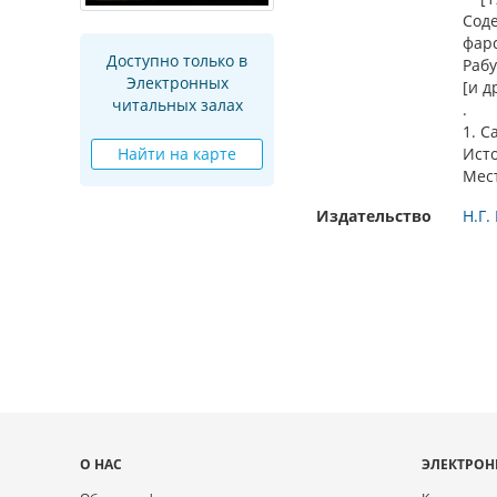
Соде
фарс
Доступно только в
Рабу
Электронных
[и др
читальных залах
.
1. С
Найти на карте
Ист
Мес
Издательство
Н.Г.
Карта
О НАС
ЭЛЕКТРОН