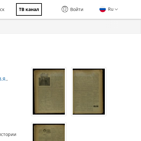
Ru
ск
ТВ канал
Войти
.Я.
истории