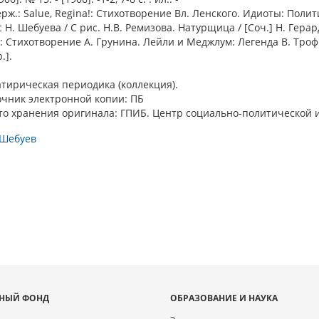
рж.: Salue, Regina!: Стихотворение Вл. Ленского. Идиоты: Поли
 Н. Шебуева / С рис. Н.В. Ремизова. Натурщица / [Соч.] Н. Герар
: Стихотворение А. Грунина. Лейли и Меджлум: Легенда В. Тро
.].
атирическая периодика (коллекция).
очник электронной копии: ПБ
то хранения оригинала: ГПИБ. Центр социально-политической 
 Шебуев
НЫЙ ФОНД
ОБРАЗОВАНИЕ И НАУКА